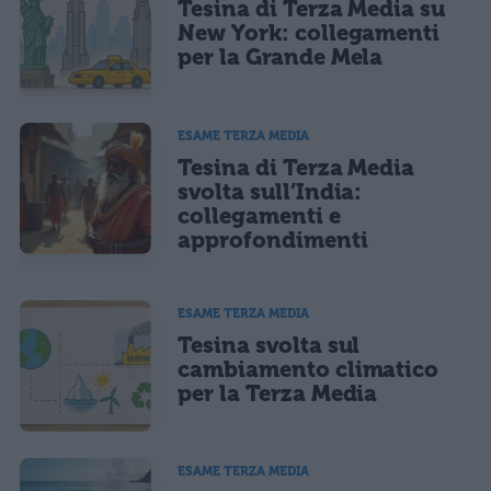
Tesina di Terza Media su
Ho letto e acconsento l'
informativa
sulla privacy
CONFERMA E PUBBLICA
New York: collegamenti
per la Grande Mela
Acconsento all'uso dei miei dati da parte di terzi per finalità di
marketing diretto con modalità automatizzate o tradizionali
ESAME TERZA MEDIA
Tesina di Terza Media
svolta sull’India:
collegamenti e
approfondimenti
ESAME TERZA MEDIA
Tesina svolta sul
cambiamento climatico
per la Terza Media
ESAME TERZA MEDIA