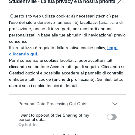
StudentVille -
La tua privacy è la nostra priorità
Tutti questi strumenti servono per
progettare, valutare e ottimizzare i modelli di
Questo sito web utilizza cookie: a) necessari (tecnici) per
l'uso del sito e dei servizi annessi; b) facoltativi (analitici e di
IA.
profilazione, anche di terze parti, per mostrarti annunci
personalizzati in base alle tue abitudini di navigazione) previo
Tesina di terza media
consenso.
sull’Intelligenza Artificiale:
Il loro utilizzo è regolato dalla relativa cookie policy,
leggi
Arte e Musica
cliccando qui
.
Per il consenso ai cookies facoltativi puoi accettarli tutti
cliccando sul bottone Accetta tutti qui di seguito. Cliccando su
L’intelligenza artificiale nel mondo
Gestisci opzioni è possibile accedere al pannello di controllo
artistico
e rifiutare tutti i cookie (anche di profilazione); Se rifiuti tutto,
userai solo i cookie tecnici di default.
L’IA sta rivoluzionando anche l’arte e la
musica. Progetti come
DeepDream, DALL·E
Personal Data Processing Opt Outs
e Midjourney
creano opere visive
I want to opt-out of the Sharing of my
personal data.
sorprendenti, mentre algoritmi come
Opted In
MuseNet e AIVA
producono composizioni