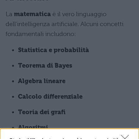
La
matematica
è il vero linguaggio
dell’intelligenza artificiale. Alcuni concetti
fondamentali includono:
Statistica e probabilità
Teorema di Bayes
Algebra lineare
Calcolo differenziale
Teoria dei grafi
Algoritmi