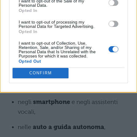
I want to opt-out of the Sale of my
Personal Data.
musicali complesse. Queste innovazioni
Opted In
sollevano interrogativi su cosa significhi
I want to opt-out of processing my
veramente
creare
.
Personal Data for Targeted Advertising.
Opted In
Tesina di terza media
I want to opt-out of Collection, Use,
Retention, Sale, and/or Sharing of my
sull’Intelligenza Artificiale:
Personal Data that Is Unrelated with the
Purposes for which it was collected.
Applicazioni Tecnologiche
Opted Out
CONFIRM
L’intelligenza artificiale è ormai
parte
integrante del nostro quotidiano
. Si trova:
negli
smartphone
e negli assistenti
vocali,
nelle
auto a guida autonoma
,