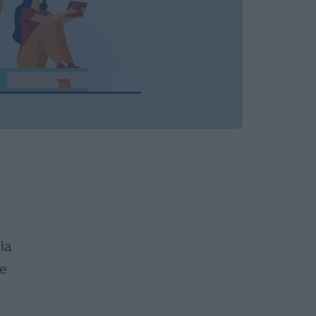
la
le