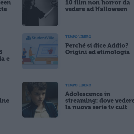
ween
10 film non horror da
tte
vedere ad Halloween
TEMPO LIBERO
Perché si dice Addio?
5
Origini ed etimologia
da e
TEMPO LIBERO
Adolescence in
gine
streaming: dove veder
la nuova serie tv cult