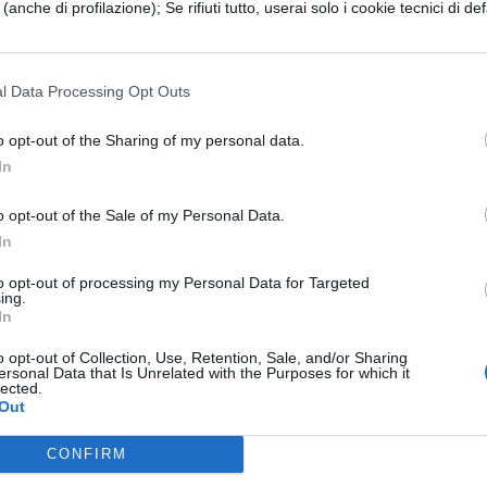
e (anche di profilazione); Se rifiuti tutto, userai solo i cookie tecnici di def
ena di Ulisse
ll’Inferno è tornato alla mente l’episodio che ve
l Data Processing Opt Outs
. Insieme all’amico Diomede Odisseo si trova
o opt-out of the Sharing of my personal data.
ato il prossimo quando era in vita dispensando
In
o il volere divino scalando le colonne d’Ercole; il
o opt-out of the Sale of my Personal Data.
 prevede altro che una pena molto dura: entram
In
e lingue di fuoco, insieme perché hanno ordito
to opt-out of processing my Personal Data for Targeted
ing.
In
e l’analisi del canto XXVI dell’Inferno:
Divina
o opt-out of Collection, Use, Retention, Sale, and/or Sharing
XVI
ersonal Data that Is Unrelated with the Purposes for which it
lected.
Out
ti e risorse per lo studio
CONFIRM