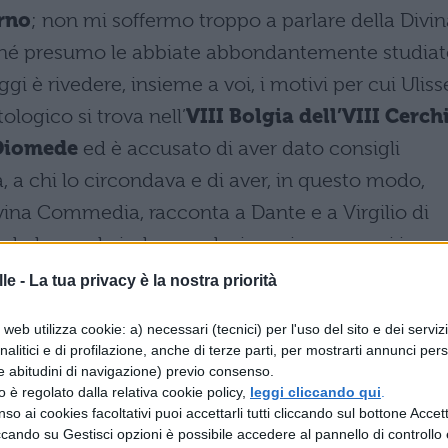
erno
; non mi soffermo troppo a parlare della Divin
ché presumo le abbiate abbondantemente studiat
gi è rivedere, insieme a voi, i motivi per cui Uliss
tologico si trova nell’
VIII Bolgia dell’VIII Cerch
Diomede
ed è accusato di aver dato consigli
, a chi lo circondava e di aver, in questo modo,
ivina Commedia, racconta a Dante e a Virgilio di
dendo le regole imbarcandosi con i compagni in
 aver scalato le colonne d’Ercole che
le -
La tua privacy è la nostra priorità
e, agli uomini, era vietato avvicinarsi. Questi
web utilizza cookie: a) necessari (tecnici) per l'uso del sito e dei serviz
ere spediti all’inferno, scopriamo ora qual è la
analitici e di profilazione, anche di terze parti, per mostrarti annunci pers
e abitudini di navigazione) previo consenso.
zzo è regolato dalla relativa cookie policy,
leggi cliccando qui
.
so ai cookies facoltativi puoi accettarli tutti cliccando sul bottone Accetta
dia: l’inferno di Dante
ccando su Gestisci opzioni è possibile accedere al pannello di controllo e