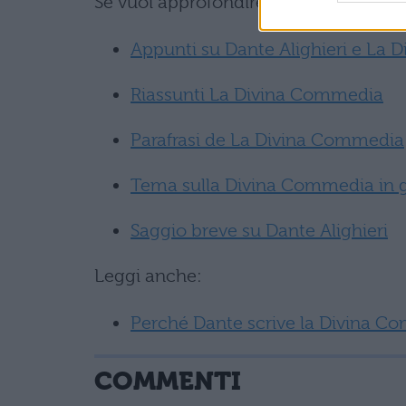
Se vuoi approfondire alcuni argoment
Appunti su Dante Alighieri e La
Riassunti La Divina Commedia
Parafrasi de La Divina Commedia
Tema sulla Divina Commedia in 
Saggio breve su Dante Alighieri
Leggi anche:
Perché Dante scrive la Divina C
COMMENTI