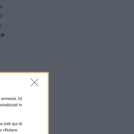
a
e
e
io
i annessi; b)
onalizzati in
 tutti qui di
 rifiutare