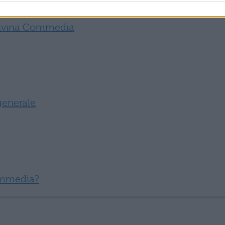
i riguardanti la Commedia di Dante leggi qui:
 Divina Commedia
generale
ommedia?