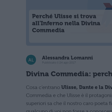
Perché Ulisse si trova
all'Inferno nella Divina
Commedia
Alessandra Lomanni
Pubblicato il 24 ago 2017
Divina Commedia
: perch
Cosa c’entrano
Ulisse, Dante e la 
Commedia e che Ulisse è il protagonis
superiori sa che il nostro caro poeta f
qualcuno di voi non fosse a conoscenz