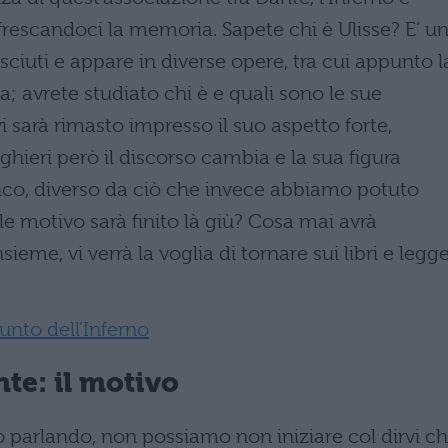
frescandoci la memoria. Sapete chi è Ulisse? E’ u
ciuti e appare in diverse opere, tra cui appunto l
a; avrete studiato chi è e quali sono le sue
i sarà rimasto impresso il suo aspetto forte,
ighieri però il discorso cambia e la sua figura
fico, diverso da ciò che invece abbiamo potuto
le motivo sarà finito là giù? Cosa mai avrà
eme, vi verrà la voglia di tornare sui libri e legg
nto dell’Inferno
nte: il motivo
parlando, non possiamo non iniziare col dirvi c