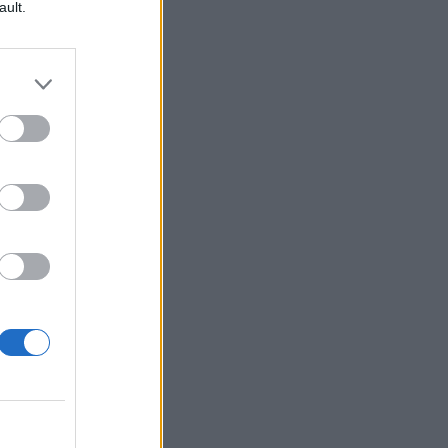
ault.
de
bi