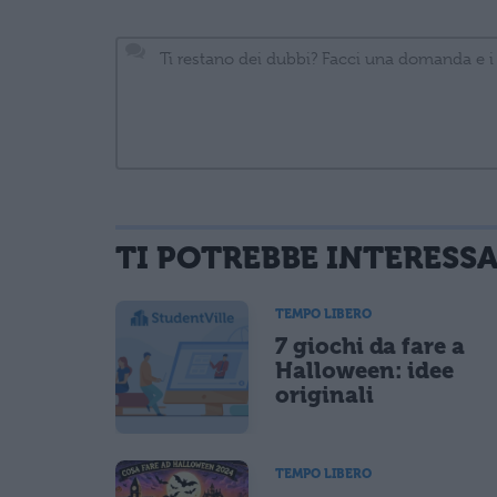
TI POTREBBE INTERESS
informativa privacy
. Pubblicando questo commento dai il consenso affinché
Ho letto e acconsento l'
informativa
sulla privacy
TEMPO LIBERO
CONFERMA E PUBBLICA
7 giochi da fare a
Acconsento all'uso dei miei dati da parte di terzi per fina
Halloween: idee
originali
TEMPO LIBERO