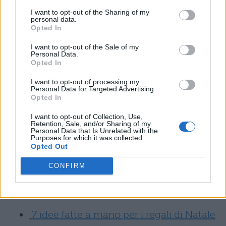
Che fare con un regalo brutto
? Ben poco:
I want to opt-out of the Sharing of my
personal data.
ti tocca tenertelo. Rifiutarlo è un gesto
Opted In
scortese. Ma il cattivo gusto di chi ti ha fatto
I want to opt-out of the Sale of my
Personal Data.
il regalo non implica il fatto che tu sia tenuto
Opted In
ad usare, indossare, mettere in bella vista il
I want to opt-out of processing my
Personal Data for Targeted Advertising.
dono! Quindi nascondi, butta, sotterra
Opted In
l’oscenità di turno e sorridi, ma soprattutto,
I want to opt-out of Collection, Use,
non riciclare
! Vuoi fare la stessa figura di
Retention, Sale, and/or Sharing of my
Personal Data that Is Unrelated with the
Purposes for which it was collected.
chi ti ha regalato quell’obbrobrio?
Opted Out
Leggi anche:
CONFIRM
Regali di Natale economici: 19 idee
7 idee fatte a mano per i regali di Natale