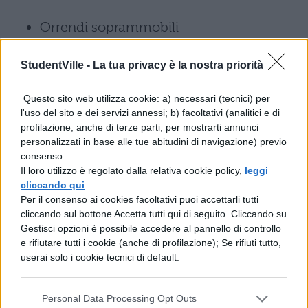
Orrendi soprammobili
Fantasiosi foulard, guanti e sciarpe,
StudentVille -
La tua privacy è la nostra priorità
cravatte
Questo sito web utilizza cookie: a) necessari (tecnici) per
l'uso del sito e dei servizi annessi; b) facoltativi (analitici e di
Libri generalisti (best seller presi a caso)
profilazione, anche di terze parti, per mostrarti annunci
personalizzati in base alle tue abitudini di navigazione) previo
Portafogli
consenso.
Il loro utilizzo è regolato dalla relativa cookie policy,
leggi
Cinte
cliccando qui
.
Per il consenso ai cookies facoltativi puoi accettarli tutti
cliccando sul bottone Accetta tutti qui di seguito. Cliccando su
Pantofole
Gestisci opzioni è possibile accedere al pannello di controllo
e rifiutare tutti i cookie (anche di profilazione); Se rifiuti tutto,
Souvenir
userai solo i cookie tecnici di default.
Cd/Dvd (sono obsoleti, oramai)
Personal Data Processing Opt Outs