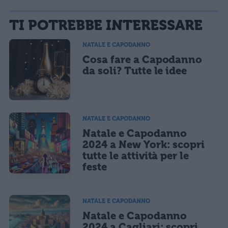
La tua email sarà utilizzata per comunicarti se qualcuno risponde al tuo commento e non
TI POTREBBE INTERESSARE
sarà pubblicata. Dichiari di avere preso visione e di accettare quanto previsto dalla
informativa privacy
. Pubblicando questo commento dai il consenso affinché un cookie
salvi i tuoi dati (nome, email) per il prossimo commento.
NATALE E CAPODANNO
Cosa fare a Capodanno
Ho letto e acconsento l'
informativa
sulla privacy
CONFERMA E PUBBLICA
da soli? Tutte le idee
Acconsento all'uso dei miei dati da parte di terzi per finalità di
marketing diretto con modalità automatizzate o tradizionali
NATALE E CAPODANNO
Natale e Capodanno
2024 a New York: scopri
tutte le attività per le
feste
NATALE E CAPODANNO
Natale e Capodanno
2024 a Cagliari: scopri