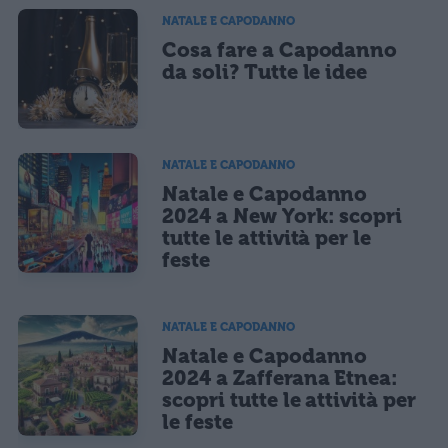
salvi i tuoi dati (nome, email) per il prossimo commento.
NATALE E CAPODANNO
Cosa fare a Capodanno
Ho letto e acconsento l'
informativa
sulla privacy
CONFERMA E PUBBLICA
da soli? Tutte le idee
Acconsento all'uso dei miei dati da parte di terzi per finalità di
marketing diretto con modalità automatizzate o tradizionali
NATALE E CAPODANNO
Natale e Capodanno
2024 a New York: scopri
tutte le attività per le
feste
NATALE E CAPODANNO
Natale e Capodanno
2024 a Zafferana Etnea:
scopri tutte le attività per
le feste