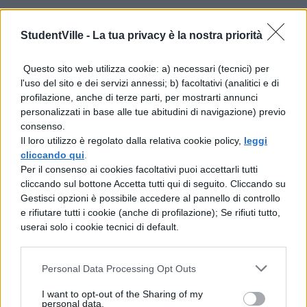
accogliente, a breve distanza dalla Torre
dell’Elefante
StudentVille -
La tua privacy è la nostra priorità
Questo sito web utilizza cookie: a) necessari (tecnici) per
Bianca Dimora: elegante B&B vicino al
l'uso del sito e dei servizi annessi; b) facoltativi (analitici e di
Museo Archeologico
profilazione, anche di terze parti, per mostrarti annunci
personalizzati in base alle tue abitudini di navigazione) previo
Relais Santa Croce: camere spaziose
consenso.
Il loro utilizzo è regolato dalla relativa cookie policy,
leggi
con vista sulla città
cliccando qui
.
Per il consenso ai cookies facoltativi puoi accettarli tutti
Quartiere Marina
cliccando sul bottone Accetta tutti qui di seguito. Cliccando su
Gestisci opzioni è possibile accedere al pannello di controllo
Situato ai piedi di Castello, è un quartiere
e rifiutare tutti i cookie (anche di profilazione); Se rifiuti tutto,
userai solo i cookie tecnici di default.
vivace con un’atmosfera marina. Strutture
consigliate:
Personal Data Processing Opt Outs
B&B Cappuccine: struttura a gestione
I want to opt-out of the Sharing of my
personal data.