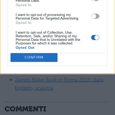
fino a Porta San Paolo (Piramide) – treno
Personal Data.
Opted In
linea Roma-Lido fermata Ostia Antica e
I want to opt-out of processing my
proseguire a piedi. Se siete in macchina
Personal Data for Targeted Advertising.
Opted In
potete lasciarla in un parcheggio gratuito
I want to opt-out of Collection, Use,
all’ingresso dell’area archeologica.
Retention, Sale, and/or Sharing of my
Personal Data that Is Unrelated with the
Purposes for which it was collected.
Leggi:
Opted Out
CONFIRM
Calcutta a Rock in Roma 2019: data,
biglietti, scaletta
James Blake Rock in Roma 2019: data,
biglietti, scaletta
COMMENTI