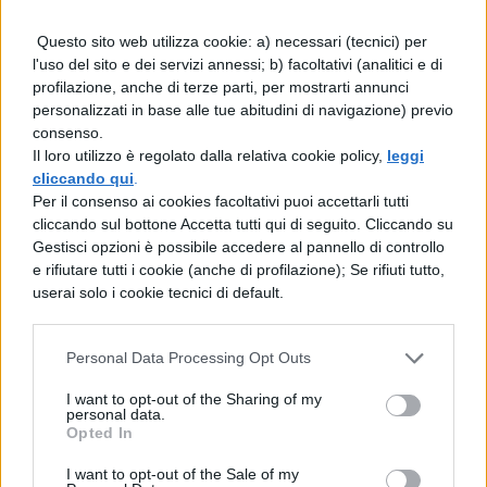
Euclide
Questo sito web utilizza cookie: a) necessari (tecnici) per
l'uso del sito e dei servizi annessi; b) facoltativi (analitici e di
Se arrivate in macchina potete prenotare un
profilazione, anche di terze parti, per mostrarti annunci
posto in un parcheggio sicuro e custodito su
personalizzati in base alle tue abitudini di navigazione) previo
consenso.
Parkclick.
Il loro utilizzo è regolato dalla relativa cookie policy,
leggi
cliccando qui
.
Rock in Roma, come arrivare
Per il consenso ai cookies facoltativi puoi accettarli tutti
al Teatro Romano di Ostia e
cliccando sul bottone Accetta tutti qui di seguito. Cliccando su
Gestisci opzioni è possibile accedere al pannello di controllo
dove parcheggiare
e rifiutare tutti i cookie (anche di profilazione); Se rifiuti tutto,
userai solo i cookie tecnici di default.
Se arrivate con la macchina, dovete
immettervi nel
Grande Raccordo Anulare
e
Personal Data Processing Opt Outs
prendere uscita 28, Via del Mare o Via
I want to opt-out of the Sharing of my
personal data.
Ostiense e arrivare a Ostia Antica. Dalla
Opted In
Stazione Termini bisogna prendere la linea B
I want to opt-out of the Sale of my