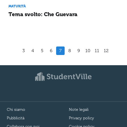
MATURITÀ
Tema svolto: Che Guevara
3
4
5
6
7
8
9
10
11
12
Chi siamo
Note legali
Pubblicità
Privacy policy
Collabora con noi
Cookie policy