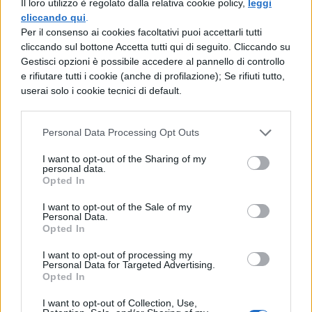
Il loro utilizzo è regolato dalla relativa cookie policy,
leggi
Gli stagisti percepiscono 1.000 euro al mese
cliccando qui
.
Per il consenso ai cookies facoltativi puoi accettarli tutti
di rimborso spese + 5,20 euro di buoni pasto
cliccando sul bottone Accetta tutti qui di seguito. Cliccando su
al giorno e notebook aziendali. Al termine
Gestisci opzioni è possibile accedere al pannello di controllo
e rifiutare tutti i cookie (anche di profilazione); Se rifiuti tutto,
dello stage viene assunto circa il 90% dei
userai solo i cookie tecnici di default.
ragazzi.
Personal Data Processing Opt Outs
Ferrero
I want to opt-out of the Sharing of my
personal data.
La Ferrero dà un rimborso spese mensile di
Opted In
1000 euro per gli stagisti curriculari ed
I want to opt-out of the Sale of my
extracurriculari, 750 euro al mese per chi
Personal Data.
Opted In
abita a meno di 70 km. Chi vive a più di 70
I want to opt-out of processing my
km ha diritto anche al contributo per un
Personal Data for Targeted Advertising.
Opted In
mese di residence, mensa, laptop, sportello
I want to opt-out of Collection, Use,
commissioni e spaccio aziendale. Dopo lo