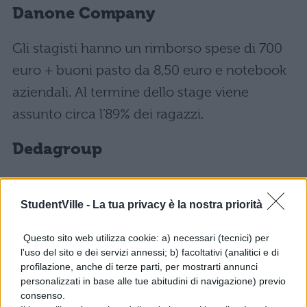
Danone Company
Gli stagisti hanno un rimborso spese di 700
euro + buoni pasto da 8,50 euro e notebook
aziendali. Al termine dello stage viene
assunto circa l’89% dei ragazzi.
Dedagroup
Il rimborso mensile è di 500 euro + buoni
pasto da 5,20 euro. L’azienda, al termine dei
StudentVille -
La tua privacy è la nostra priorità
tirocini, in genere assume più del 90% dei
Questo sito web utilizza cookie: a) necessari (tecnici) per
ragazzi.
l'uso del sito e dei servizi annessi; b) facoltativi (analitici e di
profilazione, anche di terze parti, per mostrarti annunci
personalizzati in base alle tue abitudini di navigazione) previo
Everis
consenso.