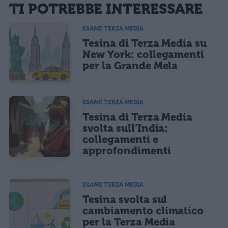
La tua email sarà utilizzata per comunicarti se qualcuno risponde al tuo commento e non
TI POTREBBE INTERESSARE
sarà pubblicata. Dichiari di avere preso visione e di accettare quanto previsto dalla
informativa privacy
. Pubblicando questo commento dai il consenso affinché un cookie
salvi i tuoi dati (nome, email) per il prossimo commento.
ESAME TERZA MEDIA
Tesina di Terza Media su
Ho letto e acconsento l'
informativa
sulla privacy
CONFERMA E PUBBLICA
New York: collegamenti
per la Grande Mela
Acconsento all'uso dei miei dati da parte di terzi per finalità di
marketing diretto con modalità automatizzate o tradizionali
ESAME TERZA MEDIA
Tesina di Terza Media
svolta sull’India:
collegamenti e
approfondimenti
ESAME TERZA MEDIA
Tesina svolta sul
cambiamento climatico
per la Terza Media