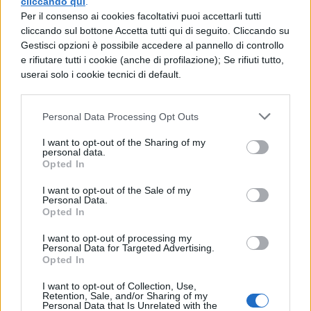
Insieme questi fattori, cono riusciti nel giro di
cliccando qui
.
Per il consenso ai cookies facoltativi puoi accettarli tutti
pochi decenni a stravolgere il volto
cliccando sul bottone Accetta tutti qui di seguito. Cliccando su
Gestisci opzioni è possibile accedere al pannello di controllo
dell’economia mondiale e arricchirla con
e rifiutare tutti i cookie (anche di profilazione); Se rifiuti tutto,
nuovi e influenti fenomeni fra cui l’
userai solo i cookie tecnici di default.
omologazione culturale. Mode, abitudini,
scelte culinarie, modelli televisivi e talkshow
Personal Data Processing Opt Outs
sono influenzate da pubblicità e dalla
I want to opt-out of the Sharing of my
personal data.
circolazione standardizzate di informazioni .
Opted In
Oggi, scienziati sociali e ricercatori vari,
I want to opt-out of the Sale of my
Personal Data.
discutono sull’argomento, e due sembrano
Opted In
essere le fondamentali linnee di pensiero:
I want to opt-out of processing my
uno contrastante e uno a favore la
Personal Data for Targeted Advertising.
Opted In
globalizzazione. Solitamente, chi è pre-
I want to opt-out of Collection, Use,
globalizzazione ne percepiscono i soli lati
Retention, Sale, and/or Sharing of my
Personal Data that Is Unrelated with the