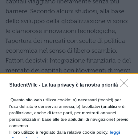
capitali viaggiano liberamente senza più
barriere. Secondo alcuni studiosi, alla base
dello sviluppo della globalizzazione vi sono:
le clamorose innovazioni tecnologiche,
l’apertura dei mercati con scelte di politica
economica nel senso di libero scambio.
Fattori decisivi: Integrazione finanziaria e del
mercato dei capitali con Movimenti di merci
e denaro fra stati. Commercio internazionale.
StudentVille -
La tua privacy è la nostra priorità
Imposizioni poste ai vari stati in campo di
politica economica da organismi
Questo sito web utilizza cookie: a) necessari (tecnici) per
l'uso del sito e dei servizi annessi; b) facoltativi (analitici e di
sovranazionali. Nuovi sviluppi tecnologici nel
profilazione, anche di terze parti, per mostrarti annunci
settore delle comunicazioni, dell’informatica,
personalizzati in base alle tue abitudini di navigazione) previo
consenso.
delle reti ecc.
Il loro utilizzo è regolato dalla relativa cookie policy,
leggi