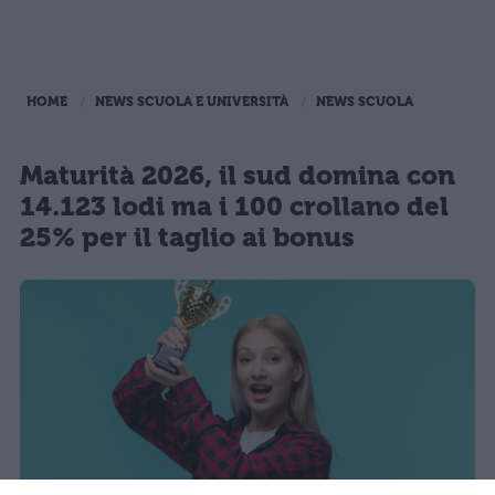
HOME
NEWS SCUOLA E UNIVERSITÀ
NEWS SCUOLA
Maturità 2026, il sud domina con
14.123 lodi ma i 100 crollano del
25% per il taglio ai bonus