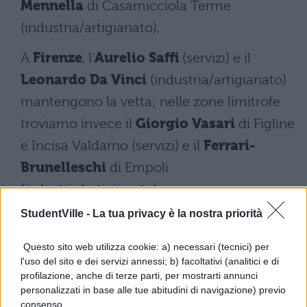
Mennella
di Casamicciola Terme
(industria/artigianato).
A
Firenze
, l’
Aurelio Saffi
(servizi) e il
Leonardo Da Vinci
(industria/artigianato)
mantengono la vetta; nelle zone limitrofe
troviamo invece il
Giorgio Vasari
di Figline
e Incisa Valdarno (servizi) e il
Ferrari-
Brunelleschi
di Empoli
(industria/artigianato).
StudentVille -
La tua privacy è la nostra priorità
A
Palermo
, il
Paolo Borsellino
e
l’
Alessandro Volta
primeggiano
Questo sito web utilizza cookie: a) necessari (tecnici) per
l'uso del sito e dei servizi annessi; b) facoltativi (analitici e di
rispettivamente per i servizi e
profilazione, anche di terze parti, per mostrarti annunci
l’industria/artigianato; vagliando la
personalizzati in base alle tue abitudini di navigazione) previo
consenso.