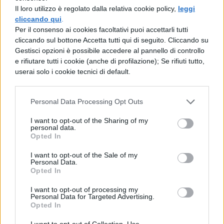
provincia si possono trovare il
Danilo Dolci
Il loro utilizzo è regolato dalla relativa cookie policy,
leggi
di Partinico e il
Don Giovanni Colletto
di
cliccando qui
.
Per il consenso ai cookies facoltativi puoi accettarli tutti
Marineo.
cliccando sul bottone Accetta tutti qui di seguito. Cliccando su
Gestisci opzioni è possibile accedere al pannello di controllo
A
Venezia
, il
Barbarigo
è leader per i
e rifiutare tutti i cookie (anche di profilazione); Se rifiuti tutto,
servizi, mentre l’
Edison-Volta
si distingue
userai solo i cookie tecnici di default.
per l’industria; in terraferma si evidenziano
l’
Elena Cornaro
di Jesolo (servizi) e lo
Personal Data Processing Opt Outs
Scarpa-Mattei
di Fossalta di Piave
I want to opt-out of the Sharing of my
personal data.
(industria).
Opted In
A
Genova
, i migliori del 2024 sono il
Marco
I want to opt-out of the Sale of my
Personal Data.
Opted In
Polo
per i servizi e l’
Attilio Odero
per
l’industria; in provincia ecco emergere il
I want to opt-out of processing my
Personal Data for Targeted Advertising.
Natta-Deambrosis
di Chiavari
Opted In
(industria/artigianato).
I want to opt-out of Collection, Use,