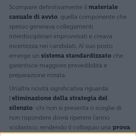
Scompare definitivamente il
materiale
casuale di avvio
, quella componente che
spesso generava collegamenti
interdisciplinari improvvisati e creava
incertezza nei candidati. Al suo posto
emerge un
sistema standardizzato
che
garantisce maggiore prevedibilità e
preparazione mirata.
Un’altra novità significativa riguarda
l’
eliminazione della strategia del
silenzio
: chi non si presenta o sceglie di
non rispondere dovrà ripetere l’anno
scolastico, rendendo il colloquio una
prova