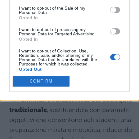
trasversali e l’orientamento (PCTO)
I want to opt-out of the Sale of my
Personal Data.
nell’architettura valutativa rappresenta un
Opted In
elemento caratterizzante della riforma.
I want to opt-out of processing my
Personal Data for Targeted Advertising.
Questi componenti acquisiscono peso
Opted In
specifico nella determinazione del voto
I want to opt-out of Collection, Use,
Retention, Sale, and/or Sharing of my
finale, consolidando l’approccio
Personal Data that Is Unrelated with the
Purposes for which it was collected.
ministeriale verso competenze trasversali e
Opted Out
cittadinanza attiva.
CONFIRM
La finalità strategica della riforma consiste
nell’
eliminare l’aleatorietà del colloquio
tradizionale
, sostituendola con parametri
oggettivi che consentono agli studenti una
preparazione mirata e metodica, riducendo