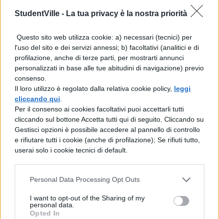
obbligatoria e ineludibile
.
StudentVille -
La tua privacy è la nostra priorità
Il ruolo della riforma
Questo sito web utilizza cookie: a) necessari (tecnici) per
ministeriale
l'uso del sito e dei servizi annessi; b) facoltativi (analitici e di
profilazione, anche di terze parti, per mostrarti annunci
La riforma ministeriale per la Maturità 2026
personalizzati in base alle tue abitudini di navigazione) previo
consenso.
introduce un
framework strutturale
che
Il loro utilizzo è regolato dalla relativa cookie policy,
leggi
definisce con precisione le quattro
cliccando qui
.
Per il consenso ai cookies facoltativi puoi accettarli tutti
discipline obbligatorie per ciascun indirizzo
cliccando sul bottone Accetta tutti qui di seguito. Cliccando su
di studi. Questa trasformazione normativa
Gestisci opzioni è possibile accedere al pannello di controllo
e rifiutare tutti i cookie (anche di profilazione); Se rifiuti tutto,
mira a standardizzare i criteri valutativi e
userai solo i cookie tecnici di default.
garantire omogeneità territoriale
nell’applicazione delle prove orali.
Personal Data Processing Opt Outs
L’integrazione sistematica di
Educazione
I want to opt-out of the Sharing of my
personal data.
civica e Percorsi per le competenze
Opted In