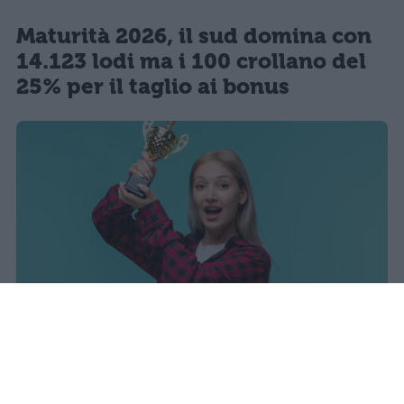
Maturità 2026, il sud domina con
14.123 lodi ma i 100 crollano del
25% per il taglio ai bonus
I dati ufficiali della Maturità 2026
rivelano una concentrazione di