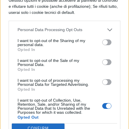
Gestisci opzioni è possibile accedere al pannello di controllo
disegno di un bambino che si sveglia, si
e rifiutare tutti i cookie (anche di profilazione); Se rifiuti tutto,
prepara e poi corre a scuola.
userai solo i cookie tecnici di default.
Personal Data Processing Opt Outs
I want to opt-out of the Sharing of my
personal data.
Opted In
TI POTREBBE INTERESSARE
I want to opt-out of the Sale of my
Personal Data.
NEWS LIFESTYLE
Opted In
Francia vieta i social ai
I want to opt-out of processing my
minori di 15 anni dal 1°
Personal Data for Targeted Advertising.
settembre: come
Opted In
funziona il controllo
dell'età
I want to opt-out of Collection, Use,
Retention, Sale, and/or Sharing of my
Personal Data that Is Unrelated with the
Purposes for which it was collected.
Opted Out
NEWS LIFESTYLE
Oltre uno studente su
CONFIRM