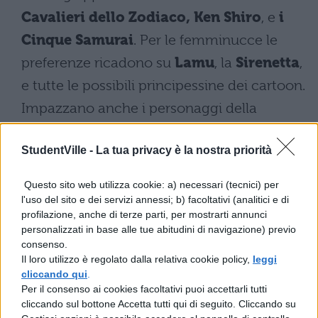
Cavalieri dello Zodiaco,
Ken Shiro
, e
i
Cinque Samurai
. Per le femminucce le
preferenze ricadono su
Lamu
, la
Sirenetta
,
e tutte le possibili principessine dei cartoon.
Impazzano anche i personaggi della
Disney, mentre i meno coraggiosi hanno
StudentVille -
La tua privacy è la nostra priorità
preferito non ‘minare’la loro reputazione,
scegliendo cartoni ‘alternative’ come
i
Questo sito web utilizza cookie: a) necessari (tecnici) per
Simpson, South Park, i Griffin o
l'uso del sito e dei servizi annessi; b) facoltativi (analitici e di
profilazione, anche di terze parti, per mostrarti annunci
Futurama.
personalizzati in base alle tue abitudini di navigazione) previo
consenso.
Anche
Google
oggi ha voluto rendere
Il loro utilizzo è regolato dalla relativa cookie policy,
leggi
omaggio alla giornata dell’infanzia
cliccando qui
.
promossa dall’Unicef, che cade proprio il 20
Per il consenso ai cookies facoltativi puoi accettarli tutti
novembre, modificando il suo logo odierno,
cliccando sul bottone Accetta tutti qui di seguito. Cliccando su
sostituendo la classica scritta con il