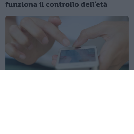
funziona il controllo dell'età
Il 21 luglio la Francia ha approvato
una legge che vieta ai minori di
quindici anni l'accesso ai social
network, in vigore dal 1° settembre.