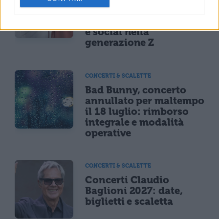
sei a rischio: l'allarme
Iss su gaming, azzardo
e social nella
generazione Z
CONCERTI & SCALETTE
Bad Bunny, concerto
annullato per maltempo
il 18 luglio: rimborso
integrale e modalità
operative
CONCERTI & SCALETTE
Concerti Claudio
Baglioni 2027: date,
biglietti e scaletta