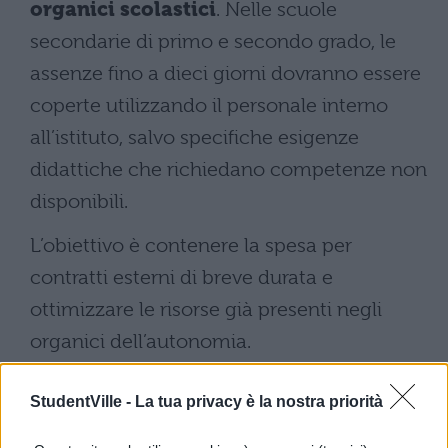
organici scolastici
. Nelle scuole
secondarie di primo e secondo grado, le
assenze fino a dieci giorni dovranno essere
coperte utilizzando il personale interno
all’istituto, salvo specifiche esigenze
didattiche che richiedano competenze non
disponibili.
L’obiettivo è contenere la spesa per
contratti esterni di breve durata e
ottimizzare le risorse già presenti negli
organici dell’autonomia.
Per i posti di sostegno, le scuole
StudentVille -
La tua privacy è la nostra priorità
dell’infanzia e primaria resta invece la