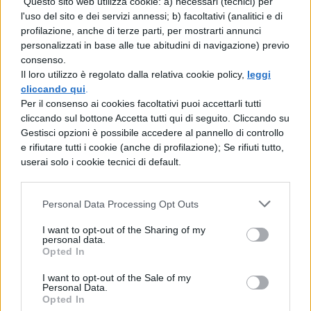
discrezionalità del dirigente scolastico: in
Questo sito web utilizza cookie: a) necessari (tecnici) per
l'uso del sito e dei servizi annessi; b) facoltativi (analitici e di
base alle necessità degli alunni, è possibile
profilazione, anche di terze parti, per mostrarti annunci
scegliere se ricorrere al personale interno
personalizzati in base alle tue abitudini di navigazione) previo
consenso.
oppure nominare un supplente esterno fin
Il loro utilizzo è regolato dalla relativa cookie policy,
leggi
dal primo giorno di assenza, garantendo
cliccando qui
.
Per il consenso ai cookies facoltativi puoi accettarli tutti
così continuità educativa soprattutto per gli
cliccando sul bottone Accetta tutti qui di seguito. Cliccando su
studenti con disabilità.
Gestisci opzioni è possibile accedere al pannello di controllo
e rifiutare tutti i cookie (anche di profilazione); Se rifiuti tutto,
userai solo i cookie tecnici di default.
Sul fronte organizzativo,
la legge modifica
il sistema di determinazione degli
Personal Data Processing Opt Outs
organici, che passa da triennale ad
annuale
sia per l’organico dell’autonomia
I want to opt-out of the Sharing of my
personal data.
sia per il personale ATA. Viene inoltre
Opted In
introdotto un tetto al numero complessivo
I want to opt-out of the Sale of my
Personal Data.
di classi della secondaria, fissato al livello
Opted In