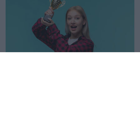
I dati ufficiali della Maturità 2026
rivelano una concentrazione di
eccellenze al sud, con Campania,
Puglia e Sicilia in testa. Cala
drasticamente la percentuale di voti
100.
sniro