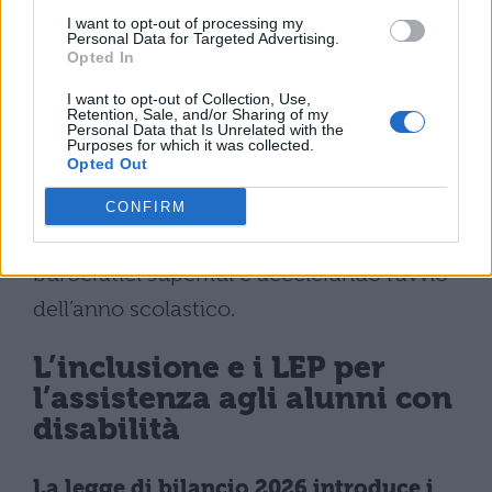
raggiunto nell’anno scolastico 2023/2024,
I want to opt-out of processing my
Personal Data for Targeted Advertising.
con l’intento di rendere più prevedibile la
Opted In
programmazione.
I want to opt-out of Collection, Use,
Retention, Sale, and/or Sharing of my
Sono previste semplificazioni
Personal Data that Is Unrelated with the
Purposes for which it was collected.
Opted Out
amministrative quando le riduzioni
riguardano esclusivamente i posti di
CONFIRM
potenziamento, evitando passaggi
burocratici superflui e accelerando l’avvio
dell’anno scolastico.
L’inclusione e i LEP per
l’assistenza agli alunni con
disabilità
La legge di bilancio 2026 introduce i