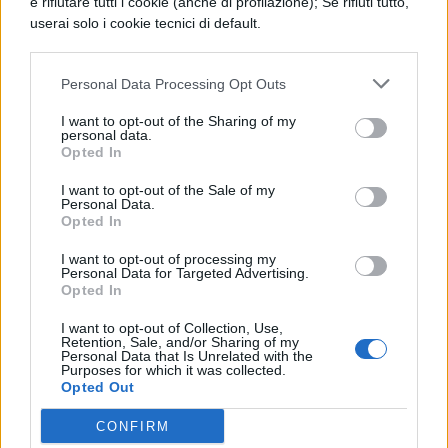
e rifiutare tutti i cookie (anche di profilazione); Se rifiuti tutto,
restituire centralità agli studi classici.
userai solo i cookie tecnici di default.
La sottosegretaria ha inoltre inquadrato
questa iniziativa all’interno di una più
Personal Data Processing Opt Outs
ampia
“rivoluzione culturale”
che,
I want to opt-out of the Sharing of my
personal data.
secondo le sue parole, la destra al governo
Opted In
sta portando avanti con convinzione nel
I want to opt-out of the Sale of my
Personal Data.
panorama educativo nazionale.
Opted In
Le proposte per il rilancio:
I want to opt-out of processing my
Personal Data for Targeted Advertising.
un ritorno alle radici
Opted In
dell’istruzione
I want to opt-out of Collection, Use,
Retention, Sale, and/or Sharing of my
Personal Data that Is Unrelated with the
L’attualizzazione del liceo classico
Purposes for which it was collected.
Opted Out
attraverso l’orientamento mirato costituisce
CONFIRM
la proposta principale della sottosegretaria.