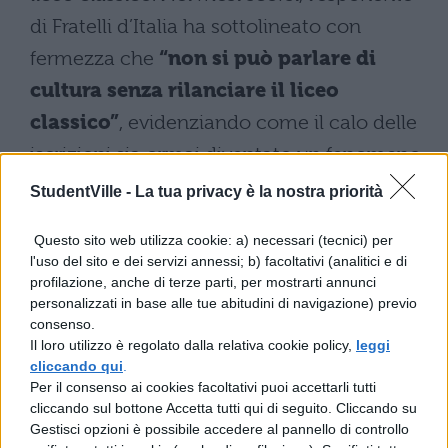
di Fratelli d’Italia ha sottolineato con
fermezza che
“non si può parlare di
cultura senza rilanciare il liceo
classico”
, evidenziando come il calo delle
iscrizioni sia ormai diventato un fenomeno
preoccupante per l’intero sistema
StudentVille -
La tua privacy è la nostra priorità
formativo italiano.
Questo sito web utilizza cookie: a) necessari (tecnici) per
Durante il suo intervento al convegno
l'uso del sito e dei servizi annessi; b) facoltativi (analitici e di
profilazione, anche di terze parti, per mostrarti annunci
“Spazio cultura. Valorizzare il passato,
personalizzati in base alle tue abitudini di navigazione) previo
immaginare il futuro”, Frassinetti ha definito
consenso.
Il loro utilizzo è regolato dalla relativa cookie policy,
leggi
la questione in termini decisamente
cliccando qui
.
combattivi, parlando di una vera e propria
Per il consenso ai cookies facoltativi puoi accettarli tutti
cliccando sul bottone Accetta tutti qui di seguito. Cliccando su
“battaglia culturale”
necessaria per
Gestisci opzioni è possibile accedere al pannello di controllo