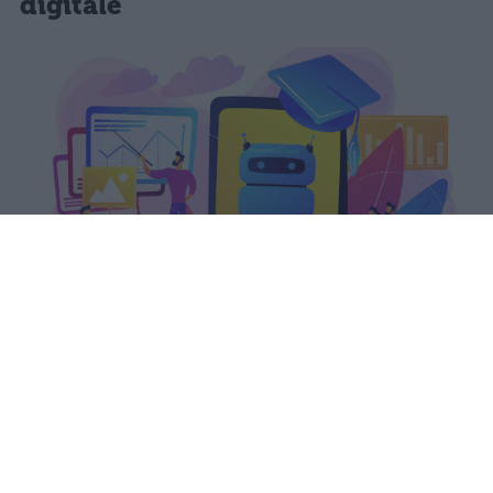
digitale
Il PIAO 2026-2028 del Ministero
dell'Istruzione colloca la formazione
continua tra le priorità strategiche,
garantendo a docenti e ATA almeno
40 ore annue.