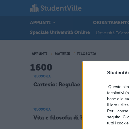
APPUNTI
ORIENTAMENT
Speciale Università Online
|
Università Telema
APPUNTI
MATERIE
FILOSOFIA
1600
StudentVil
FILOSOFIA
FILOSOFI
Cartesio: Regulae
Riass
Questo sito 
facoltativi (
base alle tu
Il loro utili
FILOSOFIA
FILOSOFI
Per il consen
Vita e filosofia di Brahe
Rifle
seguito. Cli
Carte
tutti i cooki