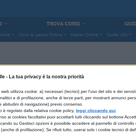
O
TROVA CORSI
GUID
tiche
Corsi di Laurea Online
Master Online
Guide Utili
le -
La tua privacy è la nostra priorità
A
FILOSOFIA
unto su Locke
Vita e filosofia di Isaac
web utilizza cookie: a) necessari (tecnici) per l'uso del sito e dei serviz
Newton
analitici e di profilazione, anche di terze parti, per mostrarti annunci pers
e abitudini di navigazione) previo consenso.
zzo è regolato dalla relativa cookie policy,
leggi cliccando qui
.
A
FILOSOFIA
so ai cookies facoltativi puoi accettarli tutti cliccando sul bottone Accetta
ssioni famose di
Locke: La conoscenza
ccando su Gestisci opzioni è possibile accedere al pannello di controllo e
sio.
e (anche di profilazione); Se rifiuti tutto, userai solo i cookie tecnici di def