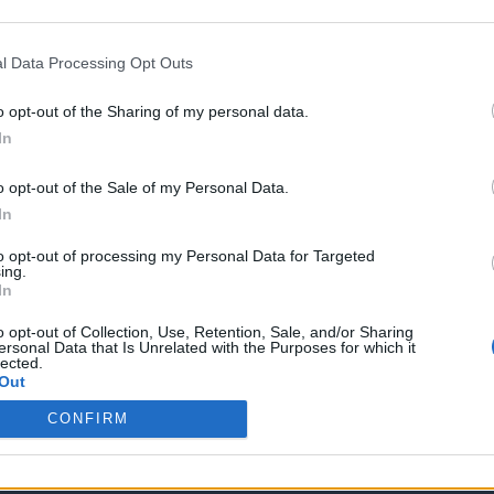
A
FILOSOFIA
l Data Processing Opt Outs
 filosofia di
Locke: Il sapere politico
ndi
o opt-out of the Sharing of my personal data.
In
A
FILOSOFIA
o opt-out of the Sale of my Personal Data.
 filosofia di
Locke: Religione e
In
branche
tolleranza
to opt-out of processing my Personal Data for Targeted
ing.
In
o opt-out of Collection, Use, Retention, Sale, and/or Sharing
ersonal Data that Is Unrelated with the Purposes for which it
lected.
Out
CONFIRM
1
2
3