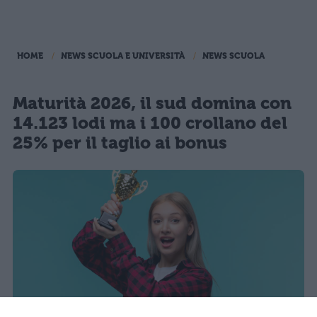
HOME
NEWS SCUOLA E UNIVERSITÀ
NEWS SCUOLA
Maturità 2026, il sud domina con
14.123 lodi ma i 100 crollano del
25% per il taglio ai bonus