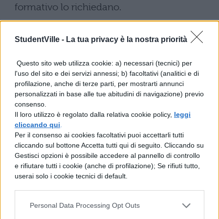
formativo lo richiedano.
L’individuazione annuale delle discipline
StudentVille -
La tua privacy è la nostra priorità
garantisce flessibilità nel sistema e
consente di adattare le prove agli
Questo sito web utilizza cookie: a) necessari (tecnici) per
l'uso del sito e dei servizi annessi; b) facoltativi (analitici e di
aggiornamenti dei programmi didattici,
profilazione, anche di terze parti, per mostrarti annunci
mantenendo al contempo coerenza con i
personalizzati in base alle tue abitudini di navigazione) previo
consenso.
quadri di riferimento nazionali definiti dal
Il loro utilizzo è regolato dalla relativa cookie policy,
leggi
Ministero.
cliccando qui
.
Per il consenso ai cookies facoltativi puoi accettarli tutti
La prova orale: quattro
cliccando sul bottone Accetta tutti qui di seguito. Cliccando su
Gestisci opzioni è possibile accedere al pannello di controllo
discipline e obbligatorietà
e rifiutare tutti i cookie (anche di profilazione); Se rifiuti tutto,
userai solo i cookie tecnici di default.
La prova orale rappresenta un momento
imprescindibile dell’esame di maturità
Personal Data Processing Opt Outs