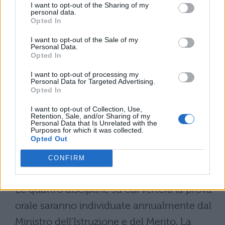
2026.
Tutti i candidati sono tenuti a
I want to opt-out of the Sharing of my
personal data.
sostenerla senza eccezioni
: chi non si
Opted In
presenta o rinuncia alla prova orale viene
I want to opt-out of the Sale of my
Personal Data.
automaticamente bocciato,
Opted In
indipendentemente dai risultati conseguiti
I want to opt-out of processing my
nelle prove scritte e dal credito scolastico
Personal Data for Targeted Advertising.
Opted In
accumulato nel triennio.
I want to opt-out of Collection, Use,
Retention, Sale, and/or Sharing of my
Questa regola sottolinea il valore
Personal Data that Is Unrelated with the
Purposes for which it was collected.
strategico del colloquio come verifica
Opted Out
complessiva delle competenze
CONFIRM
acquisite.
Le quattro discipline su cui verterà la prova
orale saranno individuate annualmente dal
Ministro dell’Istruzione e del Merito. La