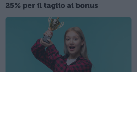
25% per il taglio ai bonus
sniro
Pubblicato il 7 ago 2026
Il Ministero dell’Istruzione e del Merito ha
diffuso i dati ufficiali sugli esiti degli esami