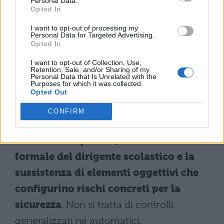
Personal Data.
rappresenta la misura più stringente
Opted In
prevista dalla direttiva congiunta ed è
I want to opt-out of processing my
Personal Data for Targeted Advertising.
circoscritto a situazioni eccezionali
.
Opted In
L’impiego scatta esclusivamente nei casi
I want to opt-out of Collection, Use,
più gravi, dopo che siano state verificate
Retention, Sale, and/or Sharing of my
Personal Data that Is Unrelated with the
Purposes for which it was collected.
criticità persistenti documentate.
Opted Out
L’attivazione richiede tre condizioni
CONFIRM
contestuali:
l’intesa preventiva tra
autorità competenti, la richiesta
formale del dirigente scolastico e la
sussistenza di elementi oggettivi che
configurino rischi concreti per la
sicurezza
. Non si tratta di controlli
generalizzati né automatici.