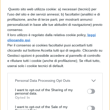
di
calibrare la risposta sulla gravità
Questo sito web utilizza cookie: a) necessari (tecnici) per
della situazione concreta
, evitando
l'uso del sito e dei servizi annessi; b) facoltativi (analitici e di
interventi indiscriminati.
Il nesso tra
profilazione, anche di terze parti, per mostrarti annunci
personalizzati in base alle tue abitudini di navigazione) previo
profili di criticità e scelta degli
consenso.
strumenti emerge chiaramente dal
Il loro utilizzo è regolato dalla relativa cookie policy,
leggi
cliccando qui
.
testo
: non si applica una ricetta uniforme,
Per il consenso ai cookies facoltativi puoi accettarli tutti
ma si modula l’intensità del controllo in
cliccando sul bottone Accetta tutti qui di seguito. Cliccando su
Gestisci opzioni è possibile accedere al pannello di controllo
base ai rischi rilevati sul territorio.
e rifiutare tutti i cookie (anche di profilazione); Se rifiuti tutto,
userai solo i cookie tecnici di default.
L’impiego dei metal
detector: condizioni, limiti
Personal Data Processing Opt Outs
e garanzie
I want to opt-out of the Sharing of my
personal data.
L’utilizzo di dispositivi manuali per il
Opted In
rilevamento di oggetti metallici
I want to opt-out of the Sale of my