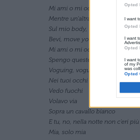
Opted 
Mi ami o mi odi
Mentre un’altra notte brilla
I want t
Opted 
Sul mio body, body
Bevi, move your body
I want 
Advertis
Opted 
Mi ami o mi odi
Spengo queste voci mentre facc
I want t
of my P
was col
Voguing, voguing
Opted 
Nei tuoi occhi fuochi
Vedo fuochi
Volavo via
Sopra un cavallo bianco
E tu, no, nella notte non c’eri più
Mia, solo mia