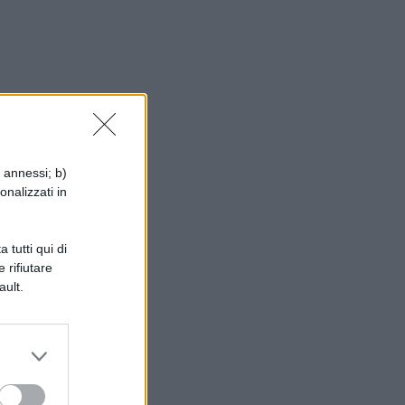
i annessi; b)
onalizzati in
 tutti qui di
 rifiutare
ault.