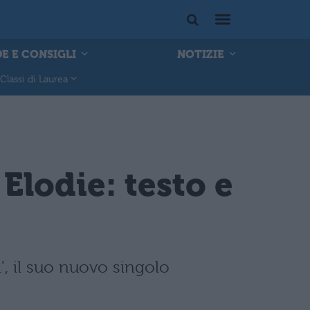
E E CONSIGLI
NOTIZIE
Classi di Laurea
Elodie: testo e
', il suo nuovo singolo