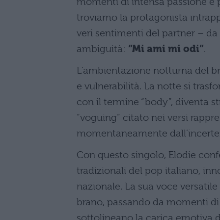
momenti di intensa passione e p
troviamo la protagonista intrapp
veri sentimenti del partner – da
ambiguità:
“Mi ami mi odi”
.
L’ambientazione notturna del br
e vulnerabilità. La notte si tras
con il termine “body”, diventa st
“voguing” citato nei versi rappr
momentaneamente dall’incerte
Con questo singolo, Elodie confe
tradizionali del pop italiano, 
nazionale. La sua voce versatile
brano, passando da momenti di i
sottolineano la carica emotiva d