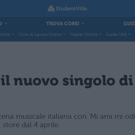
O
TROVA CORSI
GUID
tiche
Corsi di Laurea Online
Master Online
Guide Utili
il nuovo singolo di 
cena musicale italiana con 'Mi ami mi odi
 store dal 4 aprile.