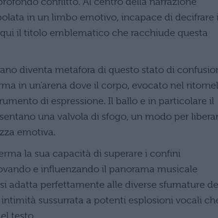
rofondo conflitto. Al centro della narrazione
olata in un limbo emotivo, incapace di decifrare 
 qui il titolo emblematico che racchiude questa
ano diventa metafora di questo stato di confusio
forma in un’arena dove il corpo, evocato nel ritorne
rumento di espressione. Il ballo e in particolare il
esentano una valvola di sfogo, un modo per liberar
zza emotiva.
rma la sua capacità di superare i confini
innovando e influenzando il panorama musicale
 si adatta perfettamente alle diverse sfumature de
ntimità sussurrata a potenti esplosioni vocali ch
el testo.