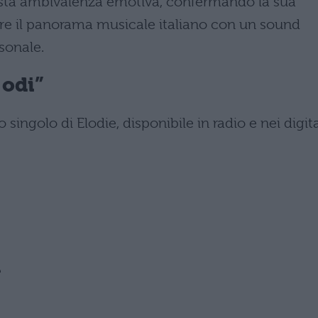
ta ambivalenza emotiva, confermando la sua
are il panorama musicale italiano con un sound
sonale.
 odi”
singolo di Elodie, disponibile in radio e nei digit
e