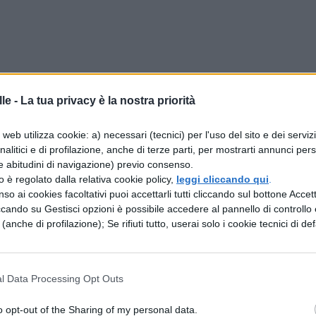
le -
La tua privacy è la nostra priorità
web utilizza cookie: a) necessari (tecnici) per l'uso del sito e dei serviz
analitici e di profilazione, anche di terze parti, per mostrarti annunci pers
e abitudini di navigazione) previo consenso.
zzo è regolato dalla relativa cookie policy,
leggi cliccando qui
.
so ai cookies facoltativi puoi accettarli tutti cliccando sul bottone Accetta
ccando su Gestisci opzioni è possibile accedere al pannello di controllo e
e (anche di profilazione); Se rifiuti tutto, userai solo i cookie tecnici di def
i
te
l Data Processing Opt Outs
o opt-out of the Sharing of my personal data.