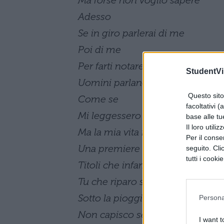
Adesso
Se in giro parlerai di me
Poi di me
Per farti notare solamente
StudentVil
Uomini parlano per me
Questo sito 
Come se
facoltativi (
Mi leggessero la mente
base alle tu
Il loro utili
Ma la mia vita non è
Per il consen
Una premiere di Broadway
seguito. Cli
tutti i cooki
Titoli che infamano per due sold
Tu che riparo sei per me
Sotto la pioggia non mi dici nien
Persona
Non capisco se
I want t