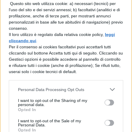
Questo sito web utilizza cookie: a) necessari (tecnici) per
Se fossi un maschio io
l'uso del sito e dei servizi annessi; b) facoltativi (analitici e di
Mi venderei per tutto, per zero
profilazione, anche di terze parti, per mostrarti annunci
personalizzati in base alle tue abitudini di navigazione) previo
Mi venderei per finta, e davvero
consenso.
Il loro utilizzo è regolato dalla relativa cookie policy,
leggi
Io mi venderei solo col pensiero
cliccando qui
.
Solo per lei-ei
Per il consenso ai cookies facoltativi puoi accettarli tutti
cliccando sul bottone Accetta tutti qui di seguito. Cliccando su
Solo per lei-ei
Gestisci opzioni è possibile accedere al pannello di controllo
e rifiutare tutti i cookie (anche di profilazione); Se rifiuti tutto,
Il significato nascosto
userai solo i cookie tecnici di default.
dietro le parole di “Maschio”
Personal Data Processing Opt Outs
Nel suo ultimo singolo
Annalisa affronta
I want to opt-out of the Sharing of my
una tematica profonda e attuale
: la
personal data.
Opted In
storia di una donna che si annulla
I want to opt-out of the Sale of my
completamente per un amore non
Personal Data.
Opted In