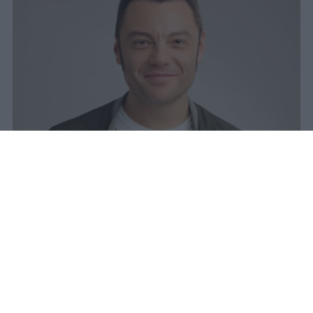
Tiziano Ferro torna con il singolo
Fingo & Spingo e il nuovo album
Sono un grande: un progetto
intenso che segna la sua rinascita
artistica.
romolo
Pubblicato il 24 ott 2025