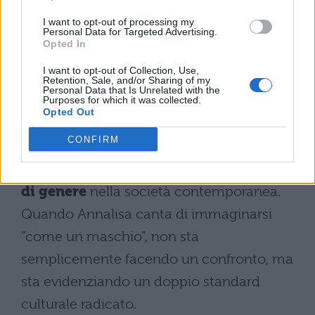
ricambiato. La protagonista del brano si
I want to opt-out of processing my
ritrova a fare di tutto per il partner
Personal Data for Targeted Advertising.
Opted In
nonostante riceva in cambio solo
indifferenza e atteggiamenti distaccati.
I want to opt-out of Collection, Use,
Retention, Sale, and/or Sharing of my
Personal Data that Is Unrelated with the
Ciò che rende “Maschio” particolarmente
Purposes for which it was collected.
Opted Out
interessante è come trascenda la semplice
CONFIRM
narrazione di una relazione tossica per
evolversi in una
critica pungente ai ruoli
di genere
nella società contemporanea.
Quando Annalisa canta di immaginarsi
“come un maschio”, non sta
semplicemente facendo un confronto, ma
sta evidenziando un doppio standard
culturale radicato.