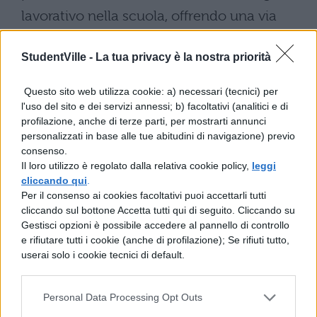
lavorativo nella scuola, offrendo una via
d’uscita che non implichi l’abbandono
StudentVille -
La tua privacy è la nostra priorità
definitivo del pubblico impiego.
La seconda finalità attiene alla
Questo sito web utilizza cookie: a) necessari (tecnici) per
l'uso del sito e dei servizi annessi; b) facoltativi (analitici e di
valorizzazione delle competenze
profilazione, anche di terze parti, per mostrarti annunci
acquisite nel settore scolastico
. Secondo
personalizzati in base alle tue abitudini di navigazione) previo
consenso.
i proponenti, le esperienze maturate
Il loro utilizzo è regolato dalla relativa cookie policy,
leggi
cliccando qui
.
nell’insegnamento e nella gestione
Per il consenso ai cookies facoltativi puoi accettarli tutti
amministrativa degli istituti costituiscono
cliccando sul bottone Accetta tutti qui di seguito. Cliccando su
Gestisci opzioni è possibile accedere al pannello di controllo
un patrimonio professionale spendibile in
e rifiutare tutti i cookie (anche di profilazione); Se rifiuti tutto,
altre articolazioni della P.A., favorendo così
userai solo i cookie tecnici di default.
una circolazione di conoscenze che
potrebbe migliorare l’efficienza
Personal Data Processing Opt Outs