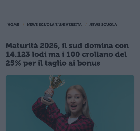
HOME
NEWS SCUOLA E UNIVERSITÀ
NEWS SCUOLA
Maturità 2026, il sud domina con
14.123 lodi ma i 100 crollano del
25% per il taglio ai bonus