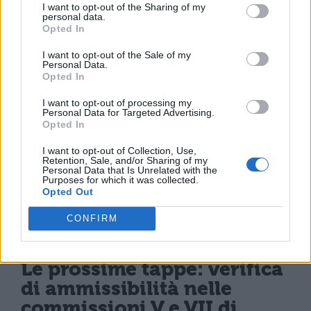
complessiva del sistema pubblico.
I want to opt-out of the Sharing of my
personal data.
Opted In
Infine, l’emendamento viene presentato
come strumento per
ampliare le
I want to opt-out of the Sale of my
Personal Data.
opportunità di assunzione del
Opted In
precariato scolastico
. L’apertura di nuovi
I want to opt-out of processing my
Personal Data for Targeted Advertising.
canali di mobilità libererebbe posti
Opted In
attualmente occupati, consentendo
I want to opt-out of Collection, Use,
Retention, Sale, and/or Sharing of my
l’ingresso di personale precario in ruolo
Personal Data that Is Unrelated with the
Purposes for which it was collected.
attraverso procedure concorsuali o di
Opted Out
stabilizzazione già previste
CONFIRM
dall’ordinamento.
Le prossime tappe: verifica
di ammissibilità nelle
commissioni V e VII di