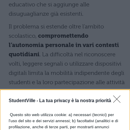
educativo che si aggiunge alle
disuguaglianze già esistenti.
Il problema si estende oltre l’ambito
scolastico,
compromettendo
l’autonomia personale in vari contesti
quotidiani
. La difficoltà nel riconoscere
volti, leggere segnali o utilizzare dispositivi
digitali limita la mobilità indipendente degli
studenti e la loro partecipazione alle attività
sociali.
StudentVille -
La tua privacy è la nostra priorità
I progressi e le soluzioni
nazionali contro
Questo sito web utilizza cookie: a) necessari (tecnici) per
l'uso del sito e dei servizi annessi; b) facoltativi (analitici e di
l’emergenza visiva
profilazione, anche di terze parti, per mostrarti annunci