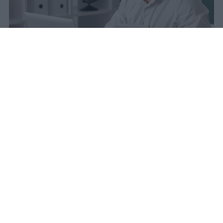
sniro
Pubblicato il 6 ago 2026
Quest’anno la carta docente presenta un
importo aggiornato a
383 euro
.
L’attivazione del bonus è avvenuta il
9
marzo scorso
, dopo un periodo di attesa
che si è protratto dal 31 agosto precedente.
La piattaforma viene bloccata ogni anno in
questa data e, dal primo settembre, il
credito non risulta più utilizzabile fino alla