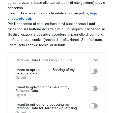
personalizzati in base alle tue abitudini di navigazione) previo
Dal 2000 al 2023 si è registrato un notevole
consenso.
Il loro utilizzo è regolato dalla relativa cookie policy,
leggi
miglioramento nel settore della salute
cliccando qui
.
visiva, con
un incremento del 50% nel
Per il consenso ai cookies facoltativi puoi accettarli tutti
cliccando sul bottone Accetta tutti qui di seguito. Cliccando su
numero di persone che hanno ricevuto
Gestisci opzioni è possibile accedere al pannello di controllo
una prescrizione corretta per gli
e rifiutare tutti i cookie (anche di profilazione); Se rifiuti tutto,
userai solo i cookie tecnici di default.
occhiali
. Questo progresso, sebbene
significativo, combatte contro l’aumento
Personal Data Processing Opt Outs
dei fattori di rischio legati ai moderni stili di
I want to opt-out of the Sharing of my
vita. L’utilizzo prolungato degli schermi
personal data.
Opted In
digitali e la diminuzione delle attività
I want to opt-out of the Sale of my
all’aperto durante l’infanzia hanno infatti
Personal Data.
Opted In
ampliato il bacino di popolazione che
necessita di correzioni visive.
I want to opt-out of processing my
Personal Data for Targeted Advertising.
Opted In