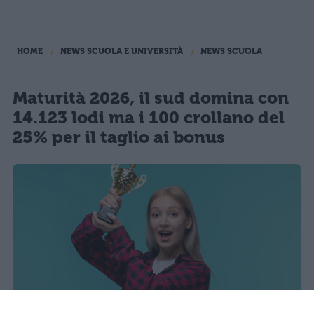
HOME
NEWS SCUOLA E UNIVERSITÀ
NEWS SCUOLA
Maturità 2026, il sud domina con
14.123 lodi ma i 100 crollano del
25% per il taglio ai bonus