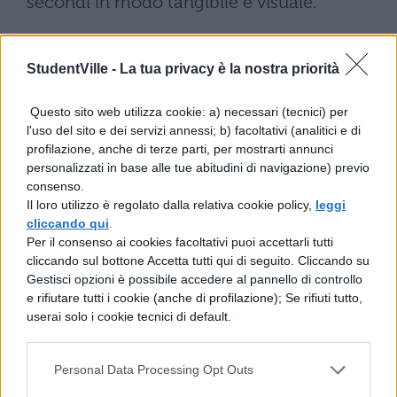
secondi in modo tangibile e visuale.
L’apprendimento di questa competenza
stimola diverse abilità cognitive
, tra cui
StudentVille -
La tua privacy è la nostra priorità
il ragionamento spaziale e la capacità di
Questo sito web utilizza cookie: a) necessari (tecnici) per
interpretazione dei simboli. La pratica
l'uso del sito e dei servizi annessi; b) facoltativi (analitici e di
profilazione, anche di terze parti, per mostrarti annunci
quotidiana con gli orologi analogici aiuta
personalizzati in base alle tue abitudini di navigazione) previo
inoltre a sviluppare l’autonomia personale,
consenso.
Il loro utilizzo è regolato dalla relativa cookie policy,
leggi
permettendo ai giovani di gestire meglio il
cliccando qui
.
proprio tempo e organizzare le attività
Per il consenso ai cookies facoltativi puoi accettarli tutti
cliccando sul bottone Accetta tutti qui di seguito. Cliccando su
giornaliere in modo efficace.
Gestisci opzioni è possibile accedere al pannello di controllo
e rifiutare tutti i cookie (anche di profilazione); Se rifiuti tutto,
La progressiva scomparsa di questa abilità,
userai solo i cookie tecnici di default.
causata dalla prevalenza di dispositivi
digitali, potrebbe avere conseguenze
Personal Data Processing Opt Outs
significative sul lungo termine. Non si tratta