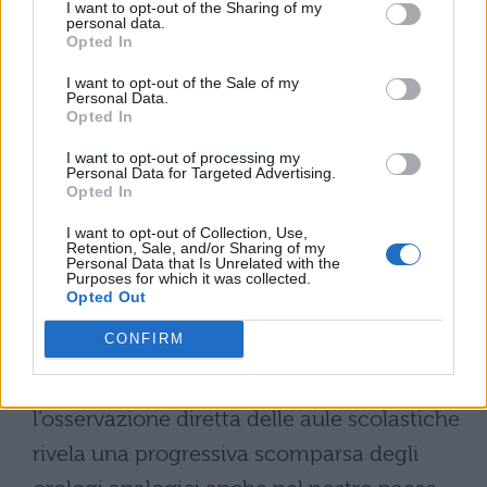
I want to opt-out of the Sharing of my
personal data.
solo di perdere una competenza pratica,
Opted In
ma di rinunciare a un importante
I want to opt-out of the Sale of my
strumento pedagogico che contribuisce
Personal Data.
Opted In
allo sviluppo del pensiero logico-
I want to opt-out of processing my
matematico e della percezione temporale
Personal Data for Targeted Advertising.
Opted In
nei giovani.
I want to opt-out of Collection, Use,
Retention, Sale, and/or Sharing of my
La situazione nelle scuole
Personal Data that Is Unrelated with the
Purposes for which it was collected.
italiane
Opted Out
CONFIRM
Nonostante in Italia manchino ricerche
e studi ufficiali sul fenomeno
,
l’osservazione diretta delle aule scolastiche
rivela una progressiva scomparsa degli