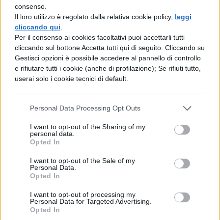
Le misure proposte:
consenso.
Il loro utilizzo è regolato dalla relativa cookie policy,
leggi
obiettivi su lavoro, congedi
cliccando qui
.
e servizi per l’infanzia
Per il consenso ai cookies facoltativi puoi accettarli tutti
cliccando sul bottone Accetta tutti qui di seguito. Cliccando su
Gestisci opzioni è possibile accedere al pannello di controllo
Il rapporto di UN Women Italy delinea una
e rifiutare tutti i cookie (anche di profilazione); Se rifiuti tutto,
serie di
obiettivi quantificati e scadenze
userai solo i cookie tecnici di default.
precise
per intervenire sulla condizione
lavorativa delle donne. L’occupazione
Personal Data Processing Opt Outs
femminile dovrà raggiungere il 70%
I want to opt-out of the Sharing of my
personal data.
attraverso politiche attive e mirate, mentre
Opted In
il divario salariale tra uomini e donne dovrà
I want to opt-out of the Sale of my
Personal Data.
essere azzerato.
Opted In
Sul fronte dei servizi per l’infanzia, il piano
I want to opt-out of processing my
Personal Data for Targeted Advertising.
prevede che
almeno il 50% dei bambini
Opted In