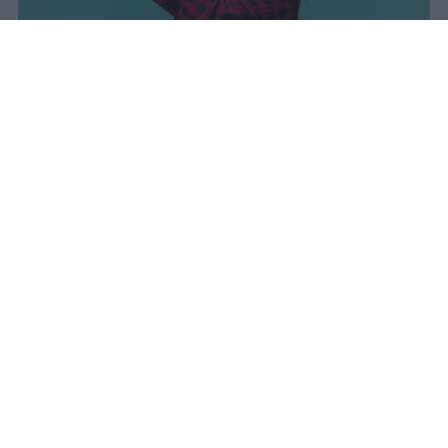
I dati ufficiali della Maturità 2026
rivelano una concentrazione di
eccellenze al sud, con Campania,
Puglia e Sicilia in testa. Cala
drasticamente la percentuale di voti
100.
sniro
Pubblicato il 7 ago 2026
Il Ministero dell’Istruzione e del Merito ha
diffuso i dati ufficiali sugli esiti degli esami
di Maturità per l’anno scolastico 2025/2026,