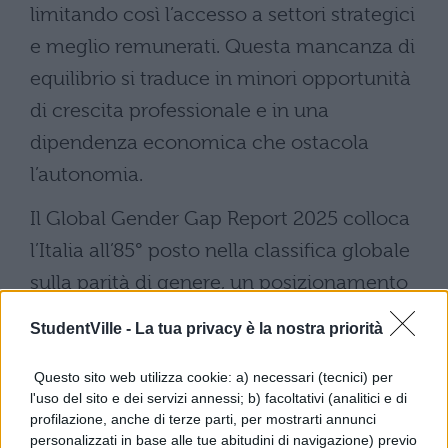
limitando così l’accesso a settori strategici
e meglio remunerati. Questa mancanza di
equilibrio si traduce in minori opportunità
di crescita professionale e in una
dipendenza economica che ostacola
l’autonomia.
Il Global Gender Gap Report 2025 colloca
l’Italia all’85° posto nella classifica globale
sulla parità di genere, un posizionamento
che evidenzia quanto il percorso verso
StudentVille -
La tua privacy è la nostra priorità
l’uguaglianza sostanziale sia ancora lungo
e complesso, soprattutto per chi si affaccia
Questo sito web utilizza cookie: a) necessari (tecnici) per
l'uso del sito e dei servizi annessi; b) facoltativi (analitici e di
oggi al mondo del lavoro.
profilazione, anche di terze parti, per mostrarti annunci
personalizzati in base alle tue abitudini di navigazione) previo