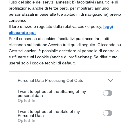
l'uso del sito e dei servizi annessi; b) facoltativi (analitici e di
in corso tra molti docenti: ripensare
profilazione, anche di terze parti, per mostrarti annunci
personalizzati in base alle tue abitudini di navigazione) previo
completamente l’approccio ai compiti
consenso.
domestici.
“Ho deciso che il prossimo
Il loro utilizzo è regolato dalla relativa cookie policy,
leggi
cliccando qui
.
anno scolastico non darò più compiti a
Per il consenso ai cookies facoltativi puoi accettarli tutti
casa, dovranno svolgere tutto in
cliccando sul bottone Accetta tutti qui di seguito. Cliccando su
Gestisci opzioni è possibile accedere al pannello di controllo
classe!”
, annuncia un insegnante,
e rifiutare tutti i cookie (anche di profilazione); Se rifiuti tutto,
esprimendo una tendenza sempre più
userai solo i cookie tecnici di default.
diffusa.
Personal Data Processing Opt Outs
La convinzione che
“oggi più che mai ci
I want to opt-out of the Sharing of my
giochiamo tutto in aula”
sta
personal data.
Opted In
guadagnando terreno. Il lavoro scolastico
domestico, spesso condizionato da aiuti
I want to opt-out of the Sale of my
Personal Data.
Opted In
esterni e strumenti digitali, perde credibilità