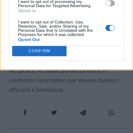
rispetto al confronto diretto in classe.
I want to opt-out of processing my
Personal Data for Targeted Advertising.
Opted In
L’idea di fondo è semplice ma
I want to opt-out of Collection, Use,
rivoluzionaria: l’educazione autentica si
Retention, Sale, and/or Sharing of my
Personal Data that Is Unrelated with the
costruisce attraverso sguardi, domande e
Purposes for which it was collected.
Opted Out
interazioni immediate che nessuna
intelligenza artificiale può replicare. La
CONFIRM
relazione educativa, basata sulla fiducia
reciproca, richiede presenza fisica e
confronto spontaneo per essere davvero
efficace e formativa.