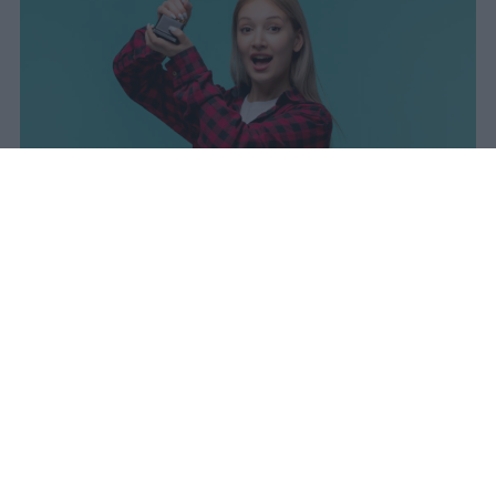
sniro
Pubblicato il 7 ago 2026
Il Ministero dell’Istruzione e del Merito ha
diffuso i dati ufficiali sugli esiti degli esami
di Maturità per l’anno scolastico 2025/2026,
offrendo un quadro complessivo degli
scrutini finali e delle prove conclusive.