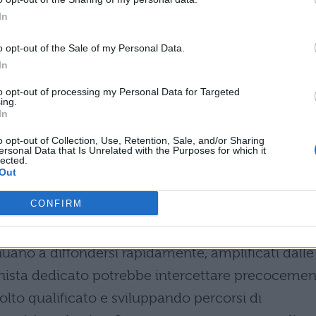
In
zione e nel contrasto dello
o opt-out of the Sale of my Personal Data.
In
to opt-out of processing my Personal Data for Targeted
ing.
scolastico rappresenterebbe un passo decisivo
In
conda il supporto psicologico.
Normalizzare
o opt-out of Collection, Use, Retention, Sale, and/or Sharing
ersonal Data that Is Unrelated with the Purposes for which it
ia significa educare le nuove generazioni
al
lected.
Out
come parte integrante della salute complessiva.
CONFIRM
ciato cicatrici profonde, con un preoccupante
tra gli studenti. Parallelamente, fenomeni come
uano a diffondersi rapidamente, amplificati dalle
ionista dedicato potrebbe intercettare precoceme
colto qualificato e sviluppando percorsi di