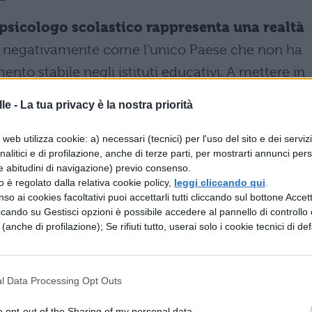
psicologo scolastico rappresenta una realtà
ngue negativamente come l’unico Paese che non ha
ento stabile negli istituti educativi. A mettere in
re di Forza Italia Mario Occhiuto, promotore di un
le -
La tua privacy è la nostra priorità
mentale finalizzato a istituzionalizzare
professionale.
web utilizza cookie: a) necessari (tecnici) per l'uso del sito e dei serviz
analitici e di profilazione, anche di terze parti, per mostrarti annunci pers
bria, stanno già implementando autonomamente
e abitudini di navigazione) previo consenso.
zzo è regolato dalla relativa cookie policy,
leggi cliccando qui
.
ione”, sottolinea Occhiuto, evidenziando però com
so ai cookies facoltativi puoi accettarli tutti cliccando sul bottone Accetta
ificative disparità territoriali, diretta
ccando su Gestisci opzioni è possibile accedere al pannello di controllo e
e (anche di profilazione); Se rifiuti tutto, userai solo i cookie tecnici di def
 normativa nazionale uniforme. L’obiettivo della
o psicologico omogeneo in tutte le scuole
o a questi servizi essenziali dipenda esclusivamen
l Data Processing Opt Outs
 o dalla sensibilità individuale dei dirigenti
o opt-out of the Sharing of my personal data.