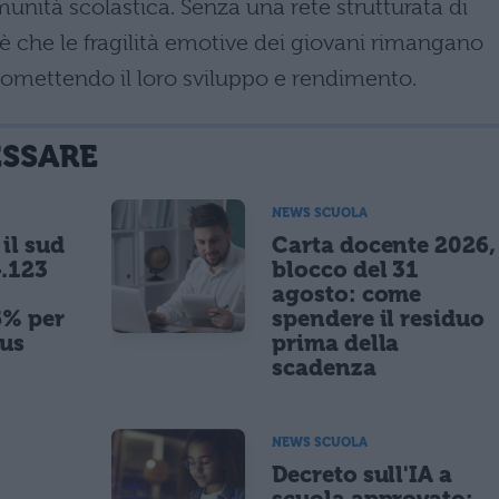
munità scolastica. Senza una rete strutturata di
 è che le fragilità emotive dei giovani rimangano
omettendo il loro sviluppo e rendimento.
ESSARE
NEWS SCUOLA
il sud
Carta docente 2026,
.123
blocco del 31
agosto: come
5% per
spendere il residuo
nus
prima della
scadenza
NEWS SCUOLA
,
Decreto sull'IA a
scuola approvato: