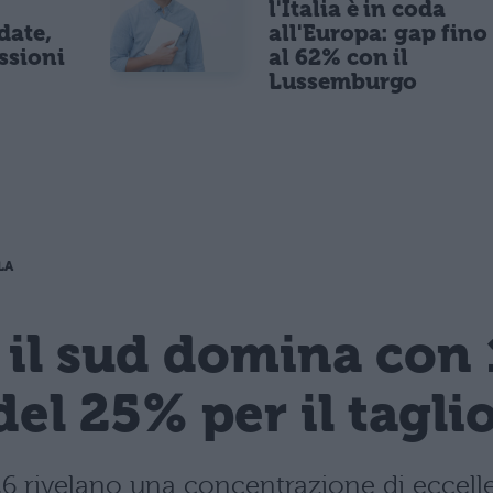
l'Italia è in coda
date,
all'Europa: gap fino
ssioni
al 62% con il
Lussemburgo
LA
 il sud domina con 
del 25% per il tagli
 2026 rivelano una concentrazione di ecce