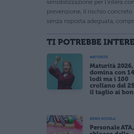
sensibilizzazione per l’intera co
prevenzione, il rischio concreto
senza risposta adeguata, compr
TI POTREBBE INTER
MATURITÀ
Maturità 2026, 
domina con 14
lodi ma i 100
crollano del 2
il taglio ai bo
NEWS SCUOLA
Personale ATA
sblocco delle