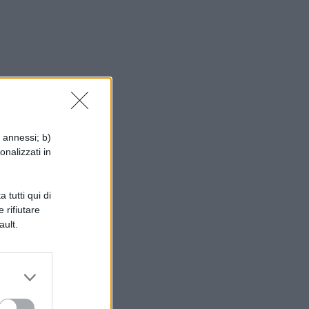
i annessi; b)
onalizzati in
e
 tutti qui di
 rifiutare
ault.
te