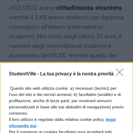
2021/2022 aveva
cittadinanza straniera
,
mentre il 3,4% erano studenti con diploma
conseguito all’estero (international
students). Nel corso degli ultimi 10 anni, il
numero degli international students è
aumentato del 65,5%, mentre quello dei
foreign students (studenti con cittadinanza
straniera e diploma italiano) è cresciuto del
StudentVille -
La tua privacy è la nostra priorità
67,5%.
Questo sito web utilizza cookie: a) necessari (tecnici) per
l'uso del sito e dei servizi annessi; b) facoltativi (analitici e di
I dati sulla religione
profilazione, anche di terze parti, per mostrarti annunci
personalizzati in base alle tue abitudini di navigazione) previo
consenso.
Il rapporto fornisce anche molti dati sulla
Il loro utilizzo è regolato dalla relativa cookie policy,
leggi
religione del fenomeno migratorio in Italia:
cliccando qui
.
Per il consenso ai cookies facoltativi puoi accettarli tutti