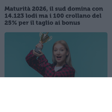
Maturità 2026, il sud domina con
14.123 lodi ma i 100 crollano del
25% per il taglio ai bonus
sniro
Pubblicato il 7 ago 2026