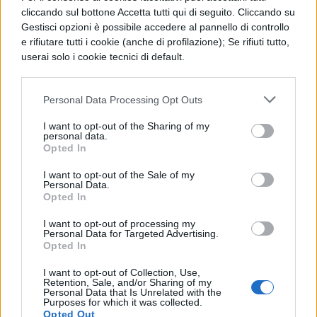
i
cristiani
costituiscono sempre la
cliccando sul bottone Accetta tutti qui di seguito. Cliccando su
maggioranza, con il 53,5% del totale, seguiti
Gestisci opzioni è possibile accedere al pannello di controllo
e rifiutare tutti i cookie (anche di profilazione); Se rifiuti tutto,
dalla
comunità ortodossa
con il 29,9% e, a
userai solo i cookie tecnici di default.
stretto giro, da quella
musulmana
che
costituisce il 29,8% della popolazione
Personal Data Processing Opt Outs
straniera in Italia. Tra le altre confessioni
I want to opt-out of the Sharing of my
religiose vanno segnalati 156mila buddisti,
personal data.
Opted In
136mila evangelici, 126mila cristiani (non
I want to opt-out of the Sale of my
ortodossi, né cattolici evangelici o copti),
Personal Data.
Opted In
104mila induisti, 85mila sikh, 81mila copti e
I want to opt-out of processing my
20mila fedeli di altre religioni. 478mila
Personal Data for Targeted Advertising.
Opted In
persona sono poi atei o agnostici.
I want to opt-out of Collection, Use,
Le riflessioni sul Rapporto
Retention, Sale, and/or Sharing of my
Personal Data that Is Unrelated with the
Caritas-Migrantes
Purposes for which it was collected.
Opted Out