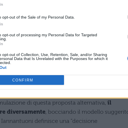
In
o opt-out of the Sale of my Personal Data.
va dei Rettori
In
niversità Italiane aveva in effetti elaborato
una
to opt-out of processing my Personal Data for Targeted
ing.
nare gli aspiranti medici. Il piano prevedeva
cors
In
 e accessibili a tutti
nelle materie fondamenta
o opt-out of Collection, Use, Retention, Sale, and/or Sharing
ersonal Data that Is Unrelated with the Purposes for which it
a
, seguiti da esami di idoneità in rete strutturati
lected.
Out
La presidente Iannantuoni ha specificato che “chi
bbe poi dovuto superare tre esami per iscriversi al
CONFIRM
 percorso preliminare di valutazione più graduale.
ulazione di questa proposta alternativa,
il
ere diversamente
, bocciando il modello suggerit
he Iannantuoni definisce una “decisione