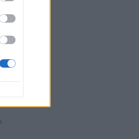
i
li
o