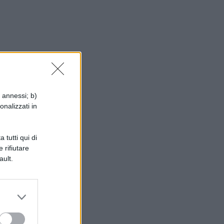
 a
i annessi; b)
onalizzati in
 tutti qui di
 rifiutare
ea
ault.