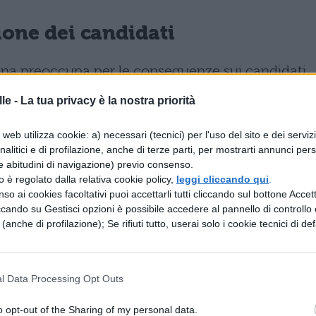
ione dei candidati
cina preoccupa per le conseguenze sui candidati
e dopo il semestre-filtro. Come evidenziato dalla
le -
La tua privacy è la nostra priorità
re quarti degli iscritti iniziali non riusciranno
web utilizza cookie: a) necessari (tecnici) per l'uso del sito e dei serviz
dicina
dopo i primi sei mesi di corso. Questo
analitici e di profilazione, anche di terze parti, per mostrarti annunci pers
dovrà necessariamente riorientare il proprio
e abitudini di navigazione) previo consenso.
zzo è regolato dalla relativa cookie policy,
leggi cliccando qui
.
so ai cookies facoltativi puoi accettarli tutti cliccando sul bottone Accetta
ccando su Gestisci opzioni è possibile accedere al pannello di controllo e
ti sarà il probabile affollamento di corsi di laur
e (anche di profilazione); Se rifiuti tutto, userai solo i cookie tecnici di def
i, sceglieranno di trasferirsi verso facoltà come
ando una concentrazione eccessiva di studenti in
l Data Processing Opt Outs
ell’intervista a Repubblica, questi corsi rischiano
”, con potenziali ripercussioni sulla qualità della
o opt-out of the Sharing of my personal data.