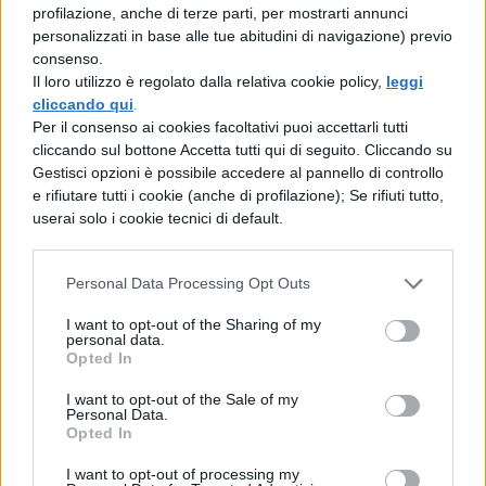
profilazione, anche di terze parti, per mostrarti annunci
Le conseguenze sul
personalizzati in base alle tue abitudini di navigazione) previo
consenso.
percorso scolastico
Il loro utilizzo è regolato dalla relativa cookie policy,
leggi
cliccando qui
.
La riforma introduce modifiche sostanziali
Per il consenso ai cookies facoltativi puoi accettarli tutti
cliccando sul bottone Accetta tutti qui di seguito. Cliccando su
per l’
ammissione alla classe successiva
,
Gestisci opzioni è possibile accedere al pannello di controllo
creando un sistema differenziato basato sui
e rifiutare tutti i cookie (anche di profilazione); Se rifiuti tutto,
userai solo i cookie tecnici di default.
risultati della valutazione
comportamentale. Gli studenti che
Personal Data Processing Opt Outs
conseguono un voto di condotta superiore
I want to opt-out of the Sharing of my
ai sei decimi potranno proseguire
personal data.
Opted In
regolarmente il proprio percorso educativo,
I want to opt-out of the Sale of my
mentre coloro che ottengono esattamente
Personal Data.
Opted In
sei decimi
dovranno affrontare la
sospensione del giudizio
.
I want to opt-out of processing my