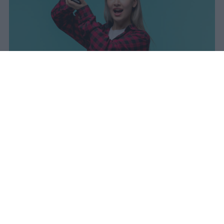
I dati ufficiali della Maturità 2026
rivelano una concentrazione di
eccellenze al sud, con Campania,
Puglia e Sicilia in testa. Cala
drasticamente la percentuale di voti
100.
sniro
Pubblicato il 7 ago 2026