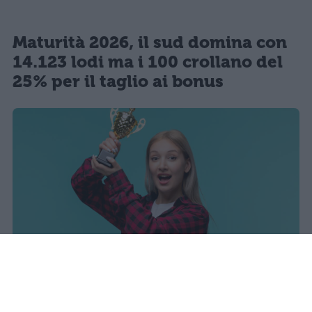
Maturità 2026, il sud domina con
14.123 lodi ma i 100 crollano del
25% per il taglio ai bonus
sniro
Pubblicato il 7 ago 2026