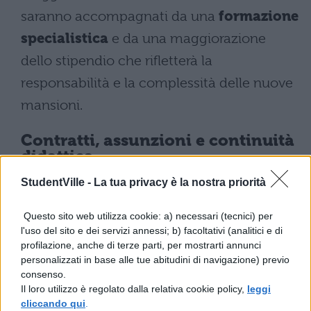
saranno accompagnati da una
formazione
specialistica
e da una maggiorazione
dello stipendio che rifletterà la
responsabilità e la complessità delle nuove
mansioni.
Contratti, assunzioni e continuità
didattica
StudentVille -
La tua privacy è la nostra priorità
Il governo ha destinato risorse importanti
per i
rinnovi contrattuali nel settore
Questo sito web utilizza cookie: a) necessari (tecnici) per
l'uso del sito e dei servizi annessi; b) facoltativi (analitici e di
scolastico fino al 2030
, con aumenti
profilazione, anche di terze parti, per mostrarti annunci
previsti superiori all’inflazione: 5,4% per il
personalizzati in base alle tue abitudini di navigazione) previo
consenso.
periodo 2025-2027 e 6,2% per il 2028-2030.
Il loro utilizzo è regolato dalla relativa cookie policy,
leggi
Valditara ha ricordato che il suo primo
cliccando qui
.