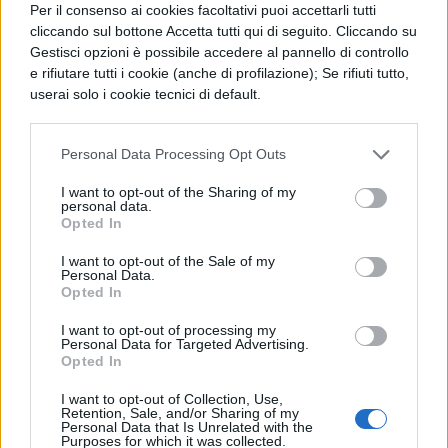
Per il consenso ai cookies facoltativi puoi accettarli tutti
intervento da ministro è stato la chiusura di
cliccando sul bottone Accetta tutti qui di seguito. Cliccando su
un contratto rimasto in sospeso per tre
Gestisci opzioni è possibile accedere al pannello di controllo
e rifiutare tutti i cookie (anche di profilazione); Se rifiuti tutto,
anni.
userai solo i cookie tecnici di default.
Per quanto riguarda le
assunzioni
, il Piano
Personal Data Processing Opt Outs
Nazionale di Ripresa e Resilienza (Pnrr) ha
permesso il reclutamento di 23mila docenti
I want to opt-out of the Sharing of my
personal data.
precari e sono stati nominati 9mila
Opted In
insegnanti di sostegno e assunti circa 6mila
I want to opt-out of the Sale of my
Personal Data.
docenti idonei nei precedenti concorsi.
Opted In
Valditara ha anche annunciato la
I want to opt-out of processing my
Personal Data for Targeted Advertising.
specializzazione di 50mila docenti di
Opted In
sostegno e un aumento di 2mila unità
I want to opt-out of Collection, Use,
nell’organico per il sostegno, grazie
Retention, Sale, and/or Sharing of my
Personal Data that Is Unrelated with the
Purposes for which it was collected.
all’ultima legge di bilancio.