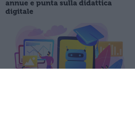
annue e punta sulla didattica
digitale
romolo
Pubblicato il 5 ago 2026
Il Piano integrato di attività e
organizzazione (PIAO) 2026-2028 del