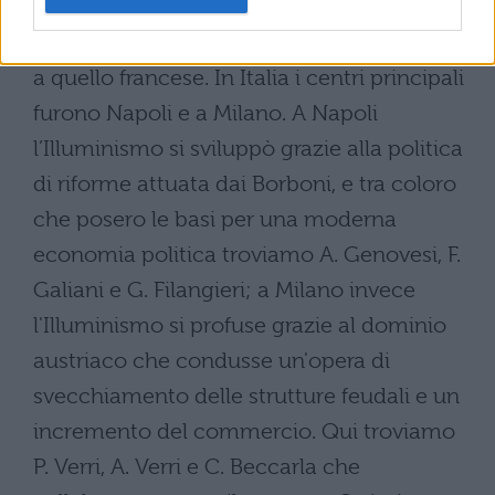
è necessario parlare brevemente
dell'Illuminismo italiano, sviluppatosi grazie
a quello francese. In Italia i centri principali
furono Napoli e a Milano. A Napoli
l’Illuminismo si sviluppò grazie alla politica
di riforme attuata dai Borboni, e tra coloro
che posero le basi per una moderna
economia politica troviamo A. Genovesi, F.
Galiani e G. Filangieri; a Milano invece
l'Illuminismo si profuse grazie al dominio
austriaco che condusse un'opera di
svecchiamento delle strutture feudali e un
incremento del commercio. Qui troviamo
P. Verri, A. Verri e C. Beccarla che