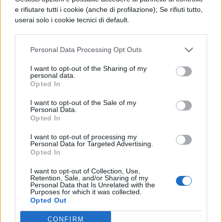
diverse o contrarie alle nostre. Questi
e rifiutare tutti i cookie (anche di profilazione); Se rifiuti tutto,
elementi portarono alla concezione del
userai solo i cookie tecnici di default.
giusnaturalismo, della conoscenza
dell’esistenza di un “diritto di natura”, ovvero
Personal Data Processing Opt Outs
una legge naturale che riesca a regolare il
I want to opt-out of the Sharing of my
personal data.
comportamento umano secondo questi
Opted In
elementi basilari e che sia superiore
I want to opt-out of the Sale of my
Personal Data.
eticamente al diritto espresso dalle leggi
Opted In
dello Stato. Il mezzo di diffusione di questa
I want to opt-out of processing my
Personal Data for Targeted Advertising.
corrente divennero quindi il giornale e i
Opted In
caffè dove gli intellettuali si trovavano per
I want to opt-out of Collection, Use,
discutere e confrontarsi ed uno dei migliori
Retention, Sale, and/or Sharing of my
Personal Data that Is Unrelated with the
Purposes for which it was collected.
esempi lo diedero Giovanni e Pietro Verri
Opted Out
che fondarono il Caffè. A questo proposito
CONFIRM