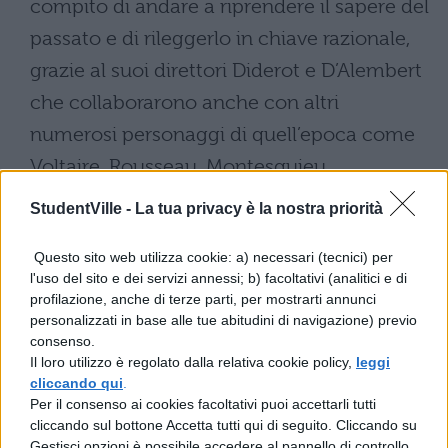
compito di andare a riprendere il sapere del
passato e di rileggerlo in chiave razionale,
grazie al suoi direttori Diderot e D’Alembert
che collaborarono anche con altri
numerosi personaggi di quell’epoca come
Voltaire, Rousseau, Montesquieu.
Osservando i termini chiave
StudentVille -
La tua privacy è la nostra priorità
dell’Illuminismo si possono estrapolare
Questo sito web utilizza cookie: a) necessari (tecnici) per
alcuni concetti di base che lo
l'uso del sito e dei servizi annessi; b) facoltativi (analitici e di
caratterizzano: in primis la ragione; la
profilazione, anche di terze parti, per mostrarti annunci
personalizzati in base alle tue abitudini di navigazione) previo
felicità, che è lo scopo di tutti gli uomini; la
consenso.
libertà, intesa come il diritto di esprimere la
Il loro utilizzo è regolato dalla relativa cookie policy,
leggi
cliccando qui
.
propria idea, e la tolleranza, come capacità
Per il consenso ai cookies facoltativi puoi accettarli tutti
di accettare le opinioni altrui anche se
cliccando sul bottone Accetta tutti qui di seguito. Cliccando su
Gestisci opzioni è possibile accedere al pannello di controllo