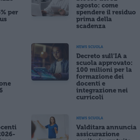
agosto: come
5% per
spendere il residuo
nus
prima della
scadenza
NEWS SCUOLA
,
Decreto sull'IA a
scuola approvato:
100 milioni per la
formazione dei
ione
docenti e
6
integrazione nei
curricoli
NEWS SCUOLA
centi
Valditara annuncia
2026-
assicurazione