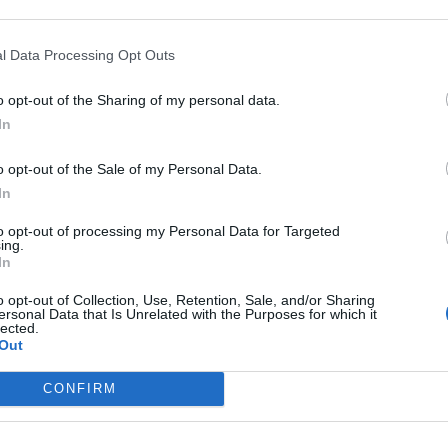
i giovani e ruolo della scuola
l Data Processing Opt Outs
altà che Schettini sottolinea con forza:
il potere
o opt-out of the Sharing of my personal data.
vani è diventato predominante
. “Se una volta si
In
a famiglia, dalla scuola e dalle amicizie, oggi c’è
o opt-out of the Sale of my Personal Data.
 i social”, afferma il docente con preoccupazione
In
sce in un contesto educativo che fatica ad
to opt-out of processing my Personal Data for Targeted
ing.
e istituzione
“completamente disconnessa dai
In
ttare i loro interessi e bisogni reali. Il contrasto è
o opt-out of Collection, Use, Retention, Sale, and/or Sharing
ersonal Data that Is Unrelated with the Purposes for which it
na scena della serie dove un poliziotto osserva
lected.
Out
e quei ragazzi stiano imparando qualcosa là
mali chiusi in un recinto, che scalciano solo per
CONFIRM
 mette in luce il divario crescente tra metodi