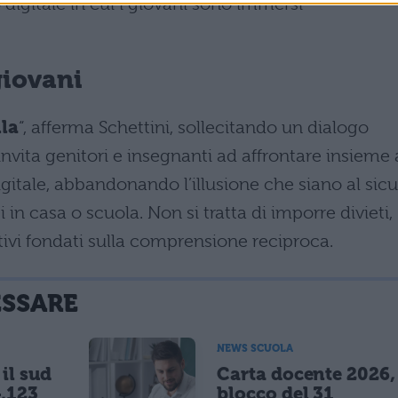
 digitale in cui i giovani sono immersi
giovani
la
“, afferma Schettini, sollecitando un dialogo
invita genitori e insegnanti ad affrontare insieme 
igitale, abbandonando l’illusione che siano al sic
in casa o scuola. Non si tratta di imporre divieti,
ivi fondati sulla comprensione reciproca.
ESSARE
NEWS SCUOLA
il sud
Carta docente 2026,
.123
blocco del 31