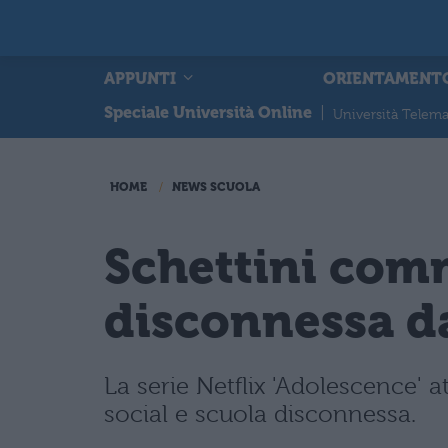
APPUNTI
ORIENTAMENT
Speciale Università Online
|
Università Telema
HOME
NEWS SCUOLA
Schettini com
disconnessa dai
La serie Netflix 'Adolescence' at
social e scuola disconnessa.