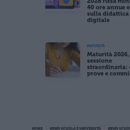
2028 fissa mi
40 ore annue 
sulla didattica
digitale
MATURITÀ
Maturità 2026,
sessione
straordinaria: 
prove e commi
HOME
NEWS SCUOLA E UNIVERSITÀ
NEWS SCUO