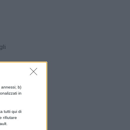
gli
si
,
i annessi; b)
onalizzati in
 tutti qui di
si
 rifiutare
ault.