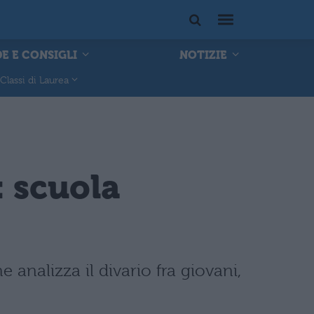
E E CONSIGLI
NOTIZIE
Classi di Laurea
 scuola
e analizza il divario fra giovani,