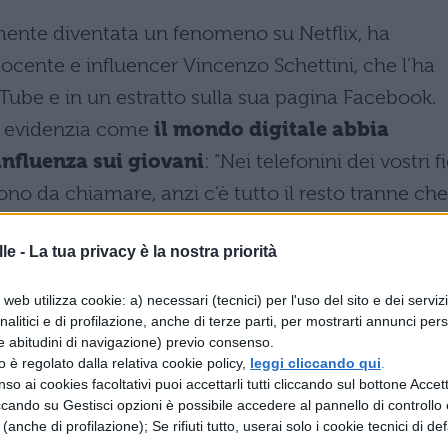
mente diventata un fenomeno su Netflix, ha
docente e influencer Vincenzo Schettini, che l’ha
ube e in un estratto sulla sua pagina Facebook.
ni evidenzia come
il mondo digitale abbia
influenza sui giovani
: “Nei telefonini dei vostri fi
ono da chiamare, anzi c’è tutto il resto tranne che
le -
La tua privacy è la nostra priorità
ignificativo tra passato e presente: “Se una volta 
ilm, e se un genitore ti vietava di vedere quel film
web utilizza cookie: a) necessari (tecnici) per l'uso del sito e dei serviz
analitici e di profilazione, anche di terze parti, per mostrarti annunci pers
eocassetta, dovevi guardarlo di nascosto”. Oggi
e abitudini di navigazione) previo consenso.
on lo smartphone
“è tutto troppo alla portata di
zzo è regolato dalla relativa cookie policy,
leggi cliccando qui
.
so ai cookies facoltativi puoi accettarli tutti cliccando sul bottone Accetta
ali fonti educative – famiglia, scuola e amicizie – 
ccando su Gestisci opzioni è possibile accedere al pannello di controllo e
e (anche di profilazione); Se rifiuti tutto, userai solo i cookie tecnici di def
e determinante: “la rete, i social”.