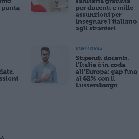
nimo
sanitaria gratuita
e punta
per docenti e mille
assunzioni per
insegnare l'italiano
agli stranieri
NEWS SCUOLA
Stipendi docenti,
l'Italia è in coda
date,
all'Europa: gap fino
ssioni
al 62% con il
Lussemburgo
LA