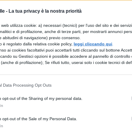
posti vacanti per docenti e ATA e il
ruolo unico
le -
La tua privacy è la nostra priorità
io in tutti i gradi di istruzione.
web utilizza cookie: a) necessari (tecnici) per l'uso del sito e dei serviz
analitici e di profilazione, anche di terze parti, per mostrarti annunci pers
e abitudini di navigazione) previo consenso.
zzo è regolato dalla relativa cookie policy,
leggi cliccando qui
.
di almeno il 20% netto
per recuperare il potere
so ai cookies facoltativi puoi accettarli tutti cliccando sul bottone Accetta
amento volontario ope legis dal 2026/2027 per
ccando su Gestisci opzioni è possibile accedere al pannello di controllo e
e (anche di profilazione); Se rifiuti tutto, userai solo i cookie tecnici di def
% e almeno 30 anni di servizio, con decurtazione
etto ai 40.
l Data Processing Opt Outs
o opt-out of the Sharing of my personal data.
 delle
lingue arabo, russo e cinese
nelle scuole
In
o opt-out of the Sale of my Personal Data.
ervatorio contro la
In