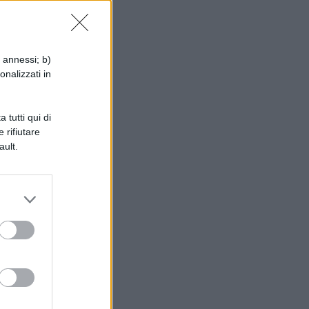
i annessi; b)
onalizzati in
 tutti qui di
 rifiutare
ault.