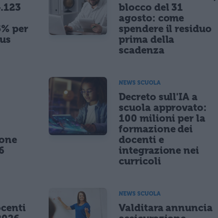
.123
blocco del 31
agosto: come
5% per
spendere il residuo
nus
prima della
scadenza
NEWS SCUOLA
,
Decreto sull'IA a
scuola approvato:
100 milioni per la
formazione dei
ione
docenti e
6
integrazione nei
curricoli
NEWS SCUOLA
centi
Valditara annuncia