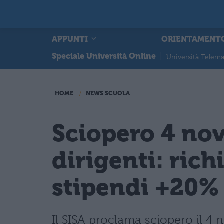
APPUNTI
ORIENTAMENT
Speciale Università Online
|
Università Telema
HOME
NEWS SCUOLA
Sciopero 4 nov
dirigenti: rich
stipendi +20%
Il SISA proclama sciopero il 4