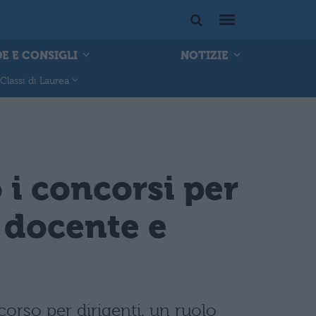
E E CONSIGLI
NOTIZIE
Classi di Laurea
 i concorsi per
o docente e
orso per dirigenti, un ruolo