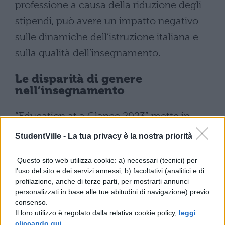
professione a causa della riduzione degli
stipendi, può avere un impatto negativo
sulle dinamiche dell’istruzione italiana e
sulla qualità dell’insegnamento.
Le disparità di genere
nell’insegnamento
“Education at a Glance 2023” mette in
evidenza anche una significativa disparità
StudentVille -
La tua privacy è la nostra priorità
di genere tra i docenti italiani.
Questo sito web utilizza cookie: a) necessari (tecnici) per
Nell’
istruzione pre-primaria
, solo l’1% del
l'uso del sito e dei servizi annessi; b) facoltativi (analitici e di
personale docente è di sesso maschile,
profilazione, anche di terze parti, per mostrarti annunci
personalizzati in base alle tue abitudini di navigazione) previo
mentre nell’
istruzione terziaria
oltre il
consenso.
60% del personale è costituito da uomini.
Il loro utilizzo è regolato dalla relativa cookie policy,
leggi
cliccando qui
.