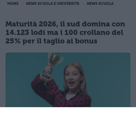
HOME
NEWS SCUOLA E UNIVERSITÀ
NEWS SCUOLA
Maturità 2026, il sud domina con
14.123 lodi ma i 100 crollano del
25% per il taglio ai bonus
sniro
Pubblicato il 7 ago 2026