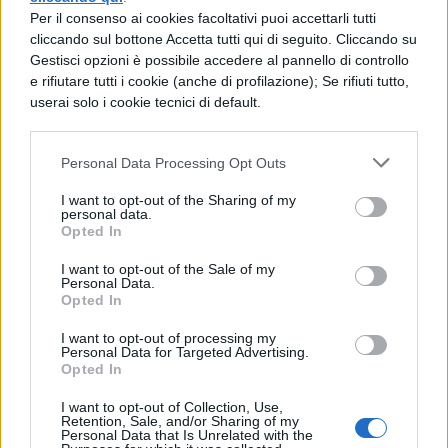
Per il consenso ai cookies facoltativi puoi accettarli tutti
“Classi pollaio” in Italia?
cliccando sul bottone Accetta tutti qui di seguito. Cliccando su
Gestisci opzioni è possibile accedere al pannello di controllo
Il rapporto dell’Ocse presenta anche una
e rifiutare tutti i cookie (anche di profilazione); Se rifiuti tutto,
userai solo i cookie tecnici di default.
notizia positiva
riguardo la presenza di
“classi pollaio” nel sistema scolastico
Personal Data Processing Opt Outs
italiano. In media, nei Paesi dell’Ocse, si
I want to opt-out of the Sharing of my
contano 14 studenti per ogni membro del
personal data.
Opted In
personale docente dei percorsi di istruzione
secondaria superiore a indirizzo liceale e 15
I want to opt-out of the Sale of my
Personal Data.
studenti per membro del personale
Opted In
docente dei percorsi di istruzione
I want to opt-out of processing my
Personal Data for Targeted Advertising.
secondaria superiore a indirizzo tecnico-
Opted In
professionale; in Italia ci sono solo 11
I want to opt-out of Collection, Use,
Retention, Sale, and/or Sharing of my
studenti per docente nei percorsi di
Personal Data that Is Unrelated with the