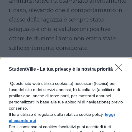
amministrativo ha esaminato attentamente
il caso, rilevando che il comportamento in
classe della ragazza è sempre stato
adeguato e che le valutazioni positive
ottenute durante l’anno non erano state
sufficientemente considerate.
L’analisi del ricorso
StudentVille -
La tua privacy è la nostra priorità
Il ricorso ha evidenziato
l’impatto
Questo sito web utilizza cookie: a) necessari (tecnici) per
psicologico devastante
della bocciatura
l'uso del sito e dei servizi annessi; b) facoltativi (analitici e di
sulla dodicenne, sottolineando come la
profilazione, anche di terze parti, per mostrarti annunci
personalizzati in base alle tue abitudini di navigazione) previo
decisione rappresentasse una “doccia
consenso.
Il loro utilizzo è regolato dalla relativa cookie policy,
leggi
fredda” per l’intera famiglia e richiedendo
cliccando qui
.
una rivalutazione complessiva.
Per il consenso ai cookies facoltativi puoi accettarli tutti