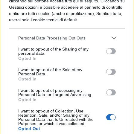
cliccando sul bottone Accetta tutti qui di seguito. Cliccando su
La sentenza del TAR
Gestisci opzioni è possibile accedere al pannello di controllo
e rifiutare tutti i cookie (anche di profilazione); Se rifiuti tutto,
userai solo i cookie tecnici di default.
Il TAR ha stabilito che la studentessa
“avrebbe potuto e dovuto essere
Personal Data Processing Opt Outs
scrutinata”
, imponendo una motivazione
I want to opt-out of the Sharing of my
adeguata che includesse un “esame
personal data.
Opted In
predittivo delle possibilità di recupero” e la
I want to opt-out of the Sale of my
valutazione dell’apprendimento
Personal Data.
Opted In
complessivo.
I want to opt-out of processing my
Le implicazioni del nuovo
Personal Data for Targeted Advertising.
Opted In
scrutinio
I want to opt-out of Collection, Use,
Retention, Sale, and/or Sharing of my
Personal Data that Is Unrelated with the
Il TAR ha stabilito che la scuola deve
Purposes for which it was collected.
Opted Out
procedere con un
nuovo scrutinio finale