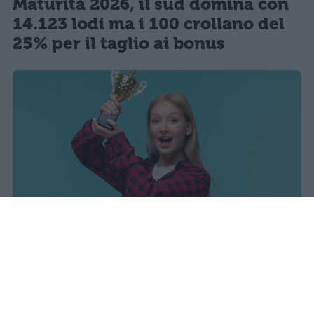
Maturità 2026, il sud domina con
14.123 lodi ma i 100 crollano del
25% per il taglio ai bonus
sniro
Pubblicato il 7 ago 2026
Il Ministero dell’Istruzione e del Merito ha