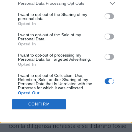
Personal Data Processing Opt Outs
Nel contesto scolastico,
l’obbligo di
I want to opt-out of the Sharing of my
sorveglianza si estende a lezioni,
personal data.
Opted In
cortili, spazi comuni, ricreazione e
I want to opt-out of the Sale of my
attività esterne
. Diversi elementi
Personal Data.
Opted In
modulano la responsabilità: l’età e la
I want to opt-out of processing my
maturazione dell’alunno, il numero di
Personal Data for Targeted Advertising.
Opted In
studenti affidati a ciascun docente, la
presenza di risorse di supporto e la
I want to opt-out of Collection, Use,
Retention, Sale, and/or Sharing of my
Personal Data that Is Unrelated with the
prevedibilità del rischio.
Purposes for which it was collected.
Opted Out
Spetta alla magistratura accertare se, nel
CONFIRM
caso specifico, la scuola e i docenti
abbiano adempiuto al dovere di vigilanza
con la diligenza richiesta e se il danno fosse