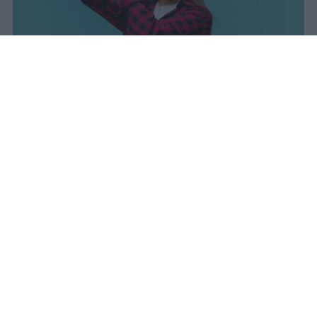
I dati ufficiali della Maturità 2026
rivelano una concentrazione di
eccellenze al sud, con Campania,
Puglia e Sicilia in testa. Cala
drasticamente la percentuale di voti
100.
sniro
Pubblicato il 7 ago 2026
Il Ministero dell’Istruzione e del Merito ha
diffuso i dati ufficiali sugli esiti degli esami