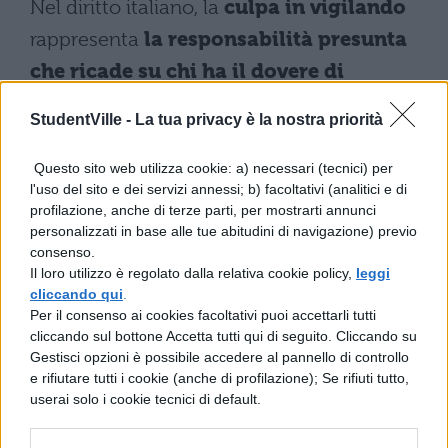
Nel diritto italiano, la
culpa in vigilando
rappresenta
la responsabilità presunta
che ricade su chi ha il dovere di
sorvegliare minori, qualora la mancata
StudentVille -
La tua privacy è la nostra priorità
vigilanza provochi danni
. Il riferimento
normativo è l’
articolo 2048 del Codice
Questo sito web utilizza cookie: a) necessari (tecnici) per
l'uso del sito e dei servizi annessi; b) facoltativi (analitici e di
Civile
, secondo cui genitori, tutori e istituti
profilazione, anche di terze parti, per mostrarti annunci
scolastici rispondono dei danni causati
personalizzati in base alle tue abitudini di navigazione) previo
consenso.
dagli alunni, salvo prova liberatoria.
Il loro utilizzo è regolato dalla relativa cookie policy,
leggi
cliccando qui
.
La prova liberatoria consiste nel dimostrare
Per il consenso ai cookies facoltativi puoi accettarli tutti
cliccando sul bottone Accetta tutti qui di seguito. Cliccando su
che siano state adottate tutte le misure
Gestisci opzioni è possibile accedere al pannello di controllo
necessarie di vigilanza e che l’evento
e rifiutare tutti i cookie (anche di profilazione); Se rifiuti tutto,
userai solo i cookie tecnici di default.
dannoso fosse imprevedibile, improvviso e
inevitabile.