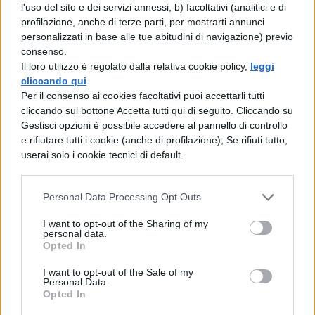
l'uso del sito e dei servizi annessi; b) facoltativi (analitici e di
reclutamento e formazione ancora
profilazione, anche di terze parti, per mostrarti annunci
inadeguato.
Nonostante i 246 mila
personalizzati in base alle tue abitudini di navigazione) previo
consenso.
insegnanti di sostegno attivi nelle scuole
Il loro utilizzo è regolato dalla relativa cookie policy,
leggi
italiane, oltre un quarto (27%) non possiede
cliccando qui
.
Per il consenso ai cookies facoltativi puoi accettarli tutti
una formazione specifica per questo ruolo.
cliccando sul bottone Accetta tutti qui di seguito. Cliccando su
Gestisci opzioni è possibile accedere al pannello di controllo
La situazione si aggrava al Nord
, dove la
e rifiutare tutti i cookie (anche di profilazione); Se rifiuti tutto,
percentuale di docenti non specializzati
userai solo i cookie tecnici di default.
sale al 38%, mentre è più contenuta nel
Personal Data Processing Opt Outs
Mezzogiorno (13%). Particolarmente critica
è la condizione nelle scuole dell’infanzia e
I want to opt-out of the Sharing of my
personal data.
primarie, dove i docenti non specializzati
Opted In
raggiungono il 31%. Il Ministero
I want to opt-out of the Sale of my
Personal Data.
dell’Istruzione ha recentemente
Opted In
annunciato l’attivazione di nuovi percorsi di