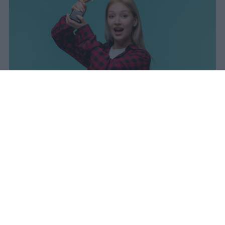
I dati ufficiali della Maturità 2026
rivelano una concentrazione di
eccellenze al sud, con Campania,
Puglia e Sicilia in testa. Cala
drasticamente la percentuale di voti
100.
sniro
Pubblicato il 7 ago 2026