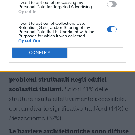
I want to opt-out of processing my
Personal Data for Targeted Advertising.
tirocinio formativo per incrementare il
Opted In
numero di insegnanti adeguatamente
I want to opt-out of Collection, Use,
preparati.
Retention, Sale, and/or Sharing of my
Personal Data that Is Unrelated with the
Purposes for which it was collected.
Opted Out
Accessibilità nelle scuole
CONFIRM
L’inclusione degli studenti con
disabilità è ulteriormente ostacolata da
problemi strutturali negli edifici
scolastici italiani.
Solo il 41% delle
strutture risulta effettivamente accessibile,
con un divario significativo tra Nord (44%) e
Mezzogiorno (37%).
Le barriere architettoniche sono diffuse