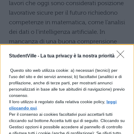
lavori che oggi sono considerati posizione
lavorative sicure per il futuro richiedono
competenze in matematica, come l’analisi
dei dati o l’intelligenza artificiale. In
mancanza di una buona comprensione
della materia, potrebbero essere tagliati
StudentVille -
La tua privacy è la nostra priorità
fuori da queste opportunità.
Questo sito web utilizza cookie: a) necessari (tecnici) per
I dati del governo britannico parlano
l'uso del sito e dei servizi annessi; b) facoltativi (analitici e di
chiaro: circa otto milioni di adulti in
profilazione, anche di terze parti, per mostrarti annunci
personalizzati in base alle tue abitudini di navigazione) previo
Inghilterra hanno delle capacità di calcolo
consenso.
pari a quelle dei bambini della scuola
Il loro utilizzo è regolato dalla relativa cookie policy,
leggi
cliccando qui
.
primaria, mentre il 60% non ha
Per il consenso ai cookies facoltativi puoi accettarli tutti
cliccando sul bottone Accetta tutti qui di seguito. Cliccando su
competenze matematiche di base a 16
Gestisci opzioni è possibile accedere al pannello di controllo
anni. L’iniziativa del primo Ministro ha lo
e rifiutare tutti i cookie (anche di profilazione); Se rifiuti tutto,