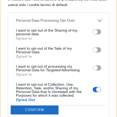
userai solo i cookie tecnici di default.
scopo di
preparare al meglio i giovani
all’ingresso nel mondo del lavoro
. A
Personal Data Processing Opt Outs
questo si riferisce il passaggio del discorso
che recita così: “Lasciare che i nostri figli
I want to opt-out of the Sharing of my
personal data.
Opted In
entrino nel mondo senza quelle capacità è
deludere i nostri figli”. E ancora: “Uno dei
I want to opt-out of the Sale of my
Personal Data.
più grandi cambiamenti nella mentalità di
Opted In
cui abbiamo bisogno oggi nell’istruzione è
I want to opt-out of processing my
Personal Data for Targeted Advertising.
reinventare il nostro approccio alla
Opted In
matematica”. Adesso non resta che
I want to opt-out of Collection, Use,
Retention, Sale, and/or Sharing of my
attendere di ascoltare cosa Sunak dirà nel
Personal Data that Is Unrelated with the
Purposes for which it was collected.
suo primo discorso pubblico del 2023,
Opted Out
durante il quale delineerà i piani per lo
CONFIRM
studio della matematica da offrire