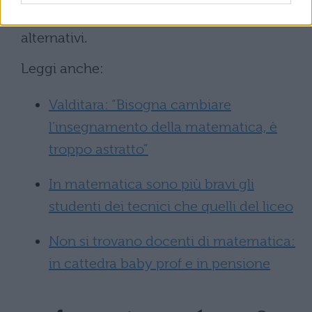
attraverso percorsi di qualificazione
alternativi.
Leggi anche:
Valditara: “Bisogna cambiare
l’insegnamento della matematica, è
troppo astratto”
In matematica sono più bravi gli
studenti dei tecnici che quelli del liceo
Non si trovano docenti di matematica:
in cattedra baby prof e in pensione