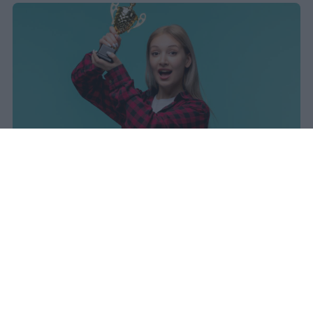
I dati ufficiali della Maturità 2026
rivelano una concentrazione di
eccellenze al sud, con Campania,
Puglia e Sicilia in testa. Cala
drasticamente la percentuale di voti
100.