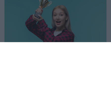
I dati ufficiali della Maturità 2026
rivelano una concentrazione di
eccellenze al sud, con Campania,
Puglia e Sicilia in testa. Cala
drasticamente la percentuale di voti
100.