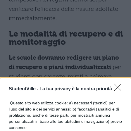
verificare l’efficacia delle misure adottate
immediatamente.
Le modalità di recupero e di
monitoraggio
Le scuole dovranno redigere un piano
di recupero e piani individualizzati
per
studenti con carenze, mirati a colmare
l’insufficienza affinché lo studente proceda.
StudentVille -
La tua privacy è la nostra priorità
La responsabilità di attuazione è del
Questo sito web utilizza cookie: a) necessari (tecnici) per
consiglio di classe e dei docenti referenti,
l'uso del sito e dei servizi annessi; b) facoltativi (analitici e di
che documenteranno gli interventi.
profilazione, anche di terze parti, per mostrarti annunci
personalizzati in base alle tue abitudini di navigazione) previo
Nei registri elettronici saranno create
consenso.