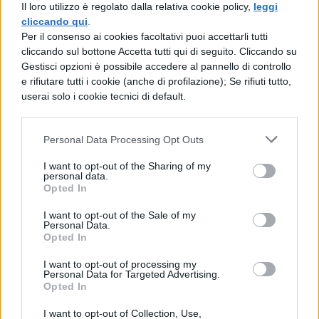
Il loro utilizzo è regolato dalla relativa cookie policy,
leggi
sezioni dedicate per segnalare carenze e
cliccando qui
.
attività di recupero. Gerosa raccomanda
Per il consenso ai cookies facoltativi puoi accettarli tutti
cliccando sul bottone Accetta tutti qui di seguito. Cliccando su
monitoraggio costante e comunicazioni
Gestisci opzioni è possibile accedere al pannello di controllo
tempestive
per verificarne l’efficacia e della
e rifiutare tutti i cookie (anche di profilazione); Se rifiuti tutto,
userai solo i cookie tecnici di default.
trasparenza delle informazioni registrate.
La valutazione delle
Personal Data Processing Opt Outs
capacità relazionali
I want to opt-out of the Sharing of my
personal data.
Opted In
Il ddl introduce la valutazione delle
I want to opt-out of the Sale of my
capacità relazionali
, al pari delle
Personal Data.
Opted In
discipline, nel giudizio finale. Insufficienze
I want to opt-out of processing my
gravi e reiterate possono comportare la non
Personal Data for Targeted Advertising.
Opted In
ammissione alla classe successiva o
all’esame di Stato.
I want to opt-out of Collection, Use,