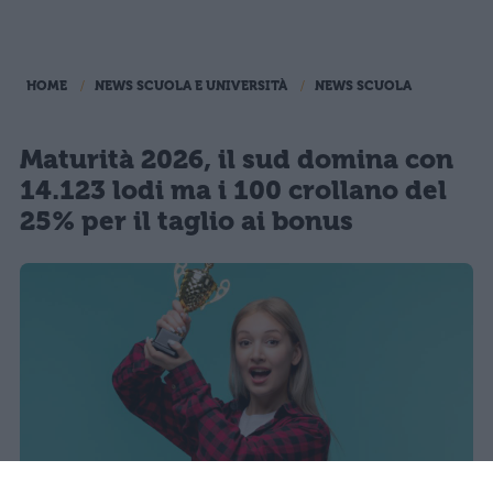
HOME
NEWS SCUOLA E UNIVERSITÀ
NEWS SCUOLA
Maturità 2026, il sud domina con
14.123 lodi ma i 100 crollano del
25% per il taglio ai bonus