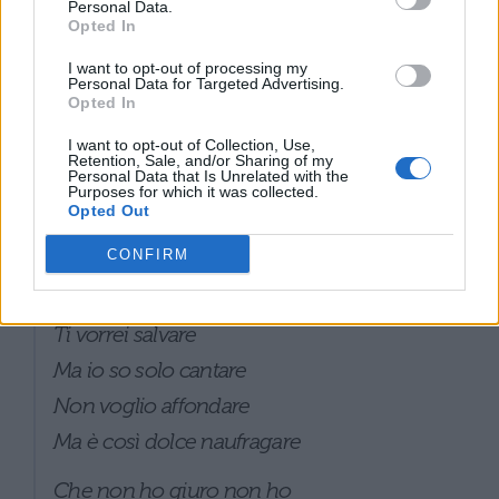
Personal Data.
C’e chi si butta al mare e chi si brucia al
Opted In
sole
I want to opt-out of processing my
Personal Data for Targeted Advertising.
C’è chi fa il morto a galla e chi conta le ore
Opted In
È la fine del mondo cosa vuoi di più
I want to opt-out of Collection, Use,
Retention, Sale, and/or Sharing of my
Nell’occhio del ciclone il cielo è ancora più
Personal Data that Is Unrelated with the
Purposes for which it was collected.
blu
Opted Out
Maestro
CONFIRM
Orchestra
Ti vorrei salvare
Ma io so solo cantare
Non voglio affondare
Ma è così dolce naufragare
Che non ho giuro non ho