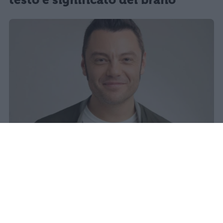
testo e significato del brano
Tiziano Ferro torna con il singolo
Fingo & Spingo e il nuovo album
Sono un grande: un progetto
intenso che segna la sua rinascita
artistica.