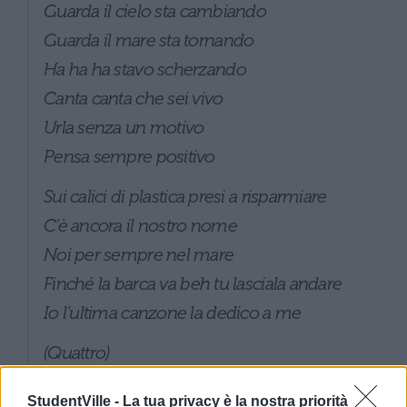
Guarda il cielo sta cambiando
Guarda il mare sta tornando
Ha ha ha stavo scherzando
Canta canta che sei vivo
Urla senza un motivo
Pensa sempre positivo
Sui calici di plastica presi a risparmiare
C’è ancora il nostro nome
Noi per sempre nel mare
Finché la barca va beh tu lasciala andare
Io l’ultima canzone la dedico a me
(Quattro)
Ti vorrei salvare
StudentVille -
La tua privacy è la nostra priorità