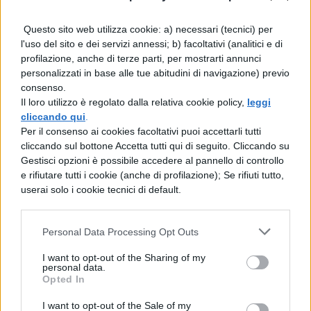
Ma io so solo cantare
Questo sito web utilizza cookie: a) necessari (tecnici) per
Non voglio affondare
l'uso del sito e dei servizi annessi; b) facoltativi (analitici e di
Ma è così dolce naufragare
profilazione, anche di terze parti, per mostrarti annunci
personalizzati in base alle tue abitudini di navigazione) previo
Che non ho giuro non ho
consenso.
Il loro utilizzo è regolato dalla relativa cookie policy,
leggi
Neanche un’idea
cliccando qui
.
Ma fischiettando me ne andrò
Per il consenso ai cookies facoltativi puoi accettarli tutti
cliccando sul bottone Accetta tutti qui di seguito. Cliccando su
Fischiettando me ne andrò
Gestisci opzioni è possibile accedere al pannello di controllo
e rifiutare tutti i cookie (anche di profilazione); Se rifiuti tutto,
Se tutto cambia tutto resta uguale
userai solo i cookie tecnici di default.
Se correre in ufficio o correre per
scappare
Personal Data Processing Opt Outs
Se farsi una vacanza oppure migrare
I want to opt-out of the Sharing of my
personal data.
Facciamo la valigia e non torniamo mai
Opted In
più
I want to opt-out of the Sale of my