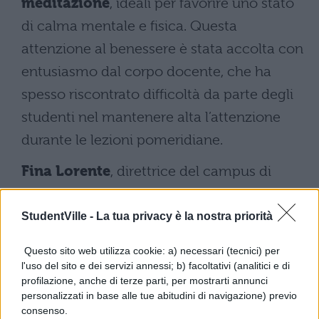
meditazione
, ideali per favorire uno stato
di calma mentale e fisica. Questa
attenzione al benessere è stata accolta con
entusiasmo dal corpo docente, che ha
spesso riscontrato difficoltà da parte degli
studenti nel mantenere alta l’attenzione
durante le lezioni pomeridiane.
Fina Lorente
, direttrice del campus di
Ciutadella, ha evidenziato i benefici di
questa iniziativa anche per il personale
StudentVille -
La tua privacy è la nostra priorità
amministrativo: “Una breve pausa permette
Questo sito web utilizza cookie: a) necessari (tecnici) per
di ricaricare le energie e affrontare con più
l'uso del sito e dei servizi annessi; b) facoltativi (analitici e di
profilazione, anche di terze parti, per mostrarti annunci
positività il resto della giornata lavorativa.”
personalizzati in base alle tue abitudini di navigazione) previo
L’università ha inoltre annunciato il lancio
consenso.