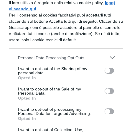
Il loro utilizzo è regolato dalla relativa cookie policy,
leggi
di una linea di merchandising sostenibile,
cliccando qui
.
chiamata
“UPF’N’SLEEP”
, che includerà
Per il consenso ai cookies facoltativi puoi accettarli tutti
cliccando sul bottone Accetta tutti qui di seguito. Cliccando su
accessori utili per il riposo, come tappetini
Gestisci opzioni è possibile accedere al pannello di controllo
e stivaletti.
e rifiutare tutti i cookie (anche di profilazione); Se rifiuti tutto,
userai solo i cookie tecnici di default.
La scienza dietro la siesta:
benefici per il corpo e la mente
Personal Data Processing Opt Outs
I want to opt-out of the Sharing of my
Secondo gli esperti, il
sonnellino post-
personal data.
Opted In
pranzo
può avere effetti positivi
significativi sull’organismo. La pausa
I want to opt-out of the Sale of my
Personal Data.
permette di riequilibrare i livelli di cortisolo,
Opted In
abbassando lo stress e migliorando la
I want to opt-out of processing my
Personal Data for Targeted Advertising.
vigilanza; anche la produzione di
Opted In
serotonina, stimolata dal riposo, è
I want to opt-out of Collection, Use,