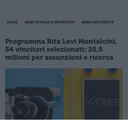
HOME
NEWS SCUOLA E UNIVERSITÀ
NEWS UNIVERSITÀ
Programma Rita Levi Montalcini,
54 vincitori selezionati: 25,5
milioni per assunzioni e ricerca