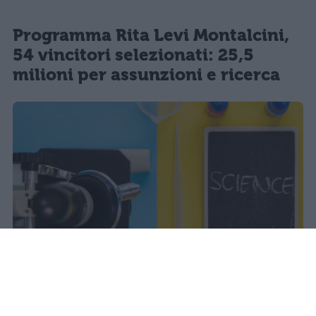
Programma Rita Levi Montalcini,
54 vincitori selezionati: 25,5
milioni per assunzioni e ricerca
Il Mur approva la graduatoria del
Programma Rita Levi Montalcini: 54