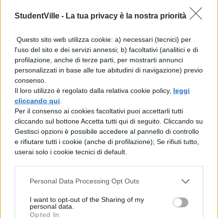
legali
StudentVille -
La tua privacy è la nostra priorità
Tra le criticità più evidenti emergono le
Questo sito web utilizza cookie: a) necessari (tecnici) per
disposizioni che aggravano la repressione
l'uso del sito e dei servizi annessi; b) facoltativi (analitici e di
profilazione, anche di terze parti, per mostrarti annunci
penale di illeciti commessi
“in occasione”
personalizzati in base alle tue abitudini di navigazione) previo
di pubbliche manifestazioni. La
consenso.
Il loro utilizzo è regolato dalla relativa cookie policy,
leggi
formulazione vaga di questa norma è in
cliccando qui
.
aperto contrasto con il principio di tipicità
Per il consenso ai cookies facoltativi puoi accettarli tutti
cliccando sul bottone Accetta tutti qui di seguito. Cliccando su
delle condotte penalmente rilevanti,
Gestisci opzioni è possibile accedere al pannello di controllo
cardine del nostro ordinamento.
e rifiutare tutti i cookie (anche di profilazione); Se rifiuti tutto,
userai solo i cookie tecnici di default.
Particolarmente allarmante è la
violazione
della protezione costituzionale
garantita
Personal Data Processing Opt Outs
alla libertà di riunione in luoghi pubblici o
I want to opt-out of the Sharing of my
personal data.
aperti al pubblico. Queste misure, oltre a
Opted In