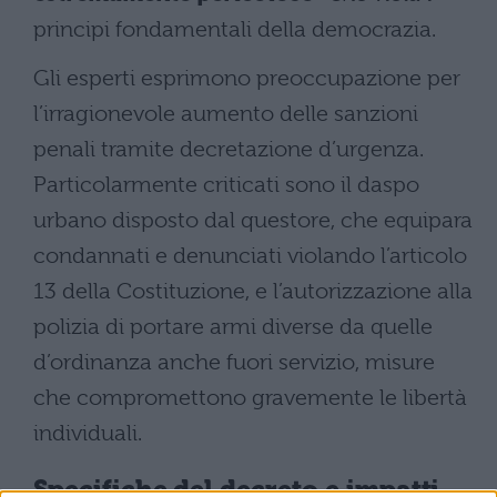
principi fondamentali della democrazia.
Gli esperti esprimono preoccupazione per
l’irragionevole aumento delle sanzioni
penali tramite decretazione d’urgenza.
Particolarmente criticati sono il daspo
urbano disposto dal questore, che equipara
condannati e denunciati violando l’articolo
13 della Costituzione, e l’autorizzazione alla
polizia di portare armi diverse da quelle
d’ordinanza anche fuori servizio, misure
che compromettono gravemente le libertà
individuali.
Specifiche del decreto e impatti