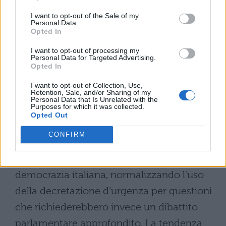
limitare il diritto al dissenso, creano un
I want to opt-out of the Sale of my
pericoloso precedente giuridico che rischia
Personal Data.
Opted In
di compromettere l’esercizio di diritti
I want to opt-out of processing my
fondamentali tutelati dalla Costituzione,
Personal Data for Targeted Advertising.
Opted In
introducendo strumenti di controllo sociale
I want to opt-out of Collection, Use,
potenzialmente arbitrari.
Retention, Sale, and/or Sharing of my
Personal Data that Is Unrelated with the
Purposes for which it was collected.
Una torsione securitaria?
Opted Out
CONFIRM
L’adozione del decreto sicurezza potrebbe
innescare un pericoloso precedente per la
democrazia italiana, normalizzando l’uso
della decretazione d’urgenza per questioni
che richiederebbero invece un dibattito
parlamentare approfondito. La tendenza