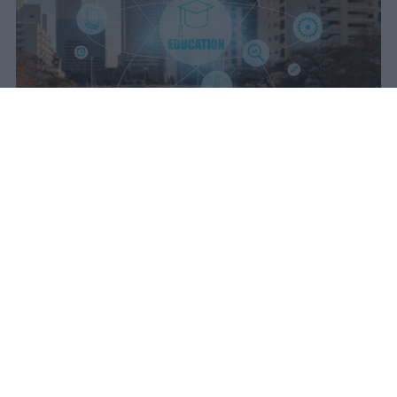
Il Consiglio dei ministri ha approvato
un decreto sull'intelligenza artificiale
che introduce misure specifiche per
il sistema della formazione superiore
e della ricerca.
Redazione Studentville
Pubblicato il 5 ago 2026
Il Consiglio dei ministri ha esaminato nel