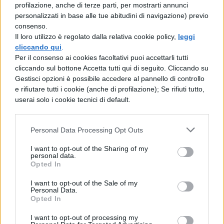
cambiamento ha causato un significativo
profilazione, anche di terze parti, per mostrarti annunci
personalizzati in base alle tue abitudini di navigazione) previo
impatto emotivo:
l’entusiasmo del
consenso.
traguardo raggiunto è stato offuscato
Il loro utilizzo è regolato dalla relativa cookie policy,
leggi
cliccando qui
.
dall’incertezza e dalla sensazione di
Per il consenso ai cookies facoltativi puoi accettarli tutti
impotenza
davanti a una situazione che
cliccando sul bottone Accetta tutti qui di seguito. Cliccando su
Gestisci opzioni è possibile accedere al pannello di controllo
rischia di modificare il percorso
e rifiutare tutti i cookie (anche di profilazione); Se rifiuti tutto,
professionale pianificato, costringendo gli
userai solo i cookie tecnici di default.
studenti a rivedere progetti e aspettative
Personal Data Processing Opt Outs
costruiti nel tempo.
I want to opt-out of the Sharing of my
personal data.
Reazioni e risposte
Opted In
dell’Università e degli
I want to opt-out of the Sale of my
studenti
Personal Data.
Opted In
I neolaureati hanno espresso forte
I want to opt-out of processing my