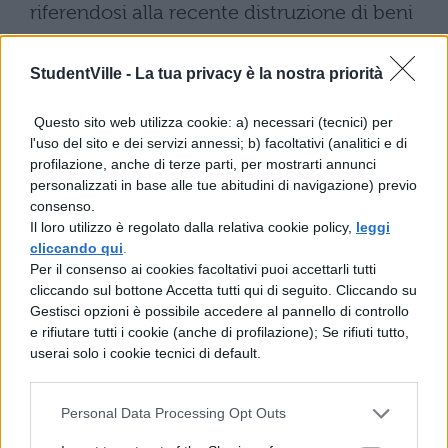
riferendosi alla recente distruzione di beni
scolastici e agli incendi dolosi nei licei
StudentVille -
La tua privacy è la nostra priorità
romani occupati.
Per contrastare le aggressioni sono state
Questo sito web utilizza cookie: a) necessari (tecnici) per
l'uso del sito e dei servizi annessi; b) facoltativi (analitici e di
introdotte
nuove sanzioni pecuniarie
,
profilazione, anche di terze parti, per mostrarti annunci
come previsto dalla legge n. 150 pubblicata
personalizzati in base alle tue abitudini di navigazione) previo
consenso.
sulla Gazzetta Ufficiale del 16 ottobre
Il loro utilizzo è regolato dalla relativa cookie policy,
leggi
scorso. Le multe variano da 500 a 10.000
cliccando qui
.
Per il consenso ai cookies facoltativi puoi accettarli tutti
euro per chi aggredisce personale
cliccando sul bottone Accetta tutti qui di seguito. Cliccando su
scolastico, con l’obbligo di risarcimento e di
Gestisci opzioni è possibile accedere al pannello di controllo
e rifiutare tutti i cookie (anche di profilazione); Se rifiuti tutto,
un ulteriore pagamento a titolo di
userai solo i cookie tecnici di default.
riparazione pecuniaria in favore
dell’istituzione scolastica colpita.
Personal Data Processing Opt Outs