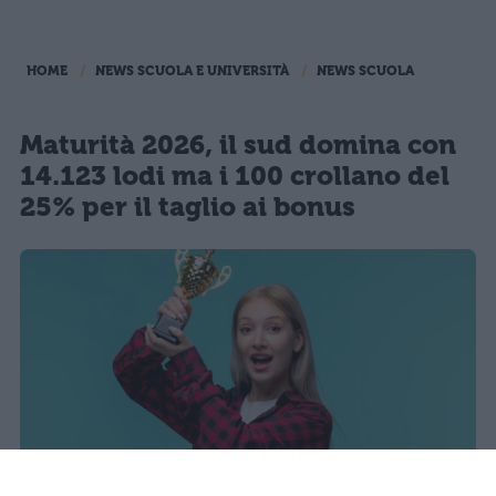
HOME
NEWS SCUOLA E UNIVERSITÀ
NEWS SCUOLA
Maturità 2026, il sud domina con
14.123 lodi ma i 100 crollano del
25% per il taglio ai bonus