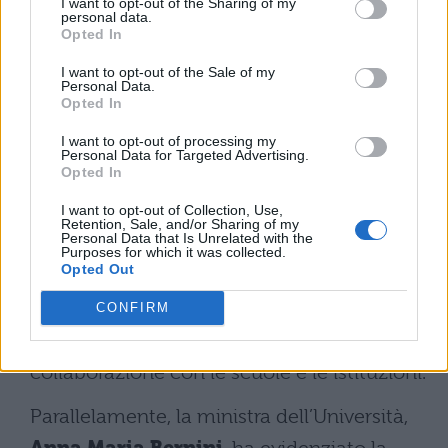
I want to opt-out of the Sharing of my
Un osservatorio per monitorare e
personal data.
prevenire
Opted In
I want to opt-out of the Sale of my
A completare il quadro normativo, la legge
Personal Data.
Opted In
n. 25 del marzo scorso ha istituito un
I want to opt-out of processing my
Osservatorio nazionale sulla sicurezza
Personal Data for Targeted Advertising.
Opted In
del personale scolastico
con il compito
di monitorare, studiare e sensibilizzare la
I want to opt-out of Collection, Use,
Retention, Sale, and/or Sharing of my
Personal Data that Is Unrelated with the
comunità scolastica sul tema della
Purposes for which it was collected.
Opted Out
violenza. L’Osservatorio rappresenta un
punto di riferimento per analizzare il
CONFIRM
fenomeno e proporre interventi mirati, in
collaborazione con le scuole e le istituzioni.
Parallelamente, la ministra dell’Università,