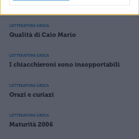
Contro lo studio eccessivo
LETTERATURA GRECA
Qualità di Caio Mario
LETTERATURA GRECA
I chiacchieroni sono insopportabili
LETTERATURA GRECA
Orazi e curiazi
LETTERATURA GRECA
Maturità 2006