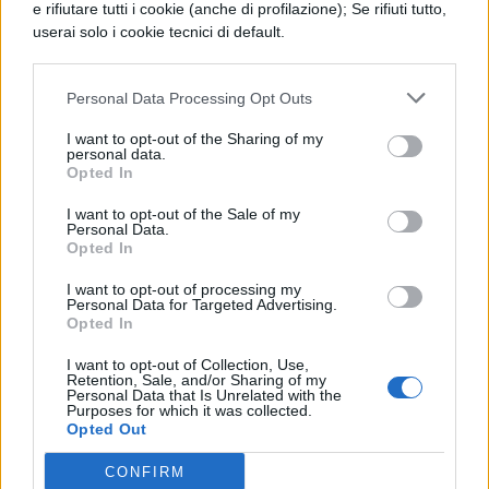
impariamo ad essere coraggiosi nelle
e rifiutare tutti i cookie (anche di profilazione); Se rifiuti tutto,
userai solo i cookie tecnici di default.
disgrazie, nobili nella fortuna, a non
diventare sfrenati nei piaceri, né crudeli
Personal Data Processing Opt Outs
nelle manifestazioni di rabbia.
I want to opt-out of the Sharing of my
personal data.
Opted In
I want to opt-out of the Sale of my
Personal Data.
Opted In
I want to opt-out of processing my
Personal Data for Targeted Advertising.
TI POTREBBE INTERESSARE
Opted In
I want to opt-out of Collection, Use,
LETTERATURA GRECA
Retention, Sale, and/or Sharing of my
Personal Data that Is Unrelated with the
I poemi di Omero
Purposes for which it was collected.
Opted Out
CONFIRM
LETTERATURA GRECA