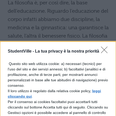
La filosofia è, per così dire, la base
dell’educazione. Riguardo l’educazione del
corpo infatti abbiamo due discipline, la
medicina e la ginnastica: una garantisce la
salute, l’altra il benessere fisico. La filosofia
invece è la sola medicina per le sofferenze
StudentVille -
La tua privacy è la nostra priorità
e i danni dell’anima. Attraverso la filosofia e
con la filosofia conosciamo il bello e il
Questo sito web utilizza cookie: a) necessari (tecnici) per
brutto, il giusto e l’ingiusto. Occorre infatti
l'uso del sito e dei servizi annessi; b) facoltativi (analitici e di
profilazione, anche di terze parti, per mostrarti annunci
che gli uomini fuggano la discordia e la
personalizzati in base alle tue abitudini di navigazione) previo
malvagità, onorino gli dèi, provvedano alla
consenso.
Il loro utilizzo è regolato dalla relativa cookie policy,
leggi
patria, ai figli e alle mogli, ubbidiscano alle
cliccando qui
.
leggi, accolgano gli esuli, e non puniscano i
Per il consenso ai cookies facoltativi puoi accettarli tutti
cliccando sul bottone Accetta tutti qui di seguito. Cliccando su
servi in preda alla collera. Con la filosofia
Gestisci opzioni è possibile accedere al pannello di controllo