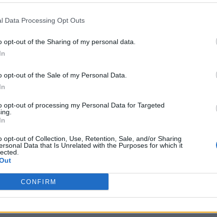
emetto che, come il primo, è stato accettato
l Data Processing Opt Outs
o opt-out of the Sharing of my personal data.
side salvata
: opere teatrali scritte in occasione di
In
o opt-out of the Sale of my Personal Data.
torale composta in occasione delle nozze
In
ustria;
to opt-out of processing my Personal Data for Targeted
a, L’educazione, L’evirazione, La vita
ing.
 (dette “Odi illuministe”), La laurea (1777), Le
In
), La caduta, In morte del maestro Sacchini, Al
o opt-out of Collection, Use, Retention, Sale, and/or Sharing
 (1783-1784), Il pericolo (1787), La
ersonal Data that Is Unrelated with the Purposes for which it
lected.
(1789).
Out
CONFIRM
 e riassunti