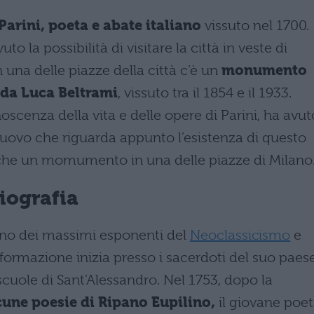
arini, poeta e abate italiano
vissuto nel 1700.
uto la possibilità di visitare la città in veste di
 una delle piazze della città c’è un
monumento
a da Luca Beltrami
, vissuto tra il 1854 e il 1933.
oscenza della vita e delle opere di Parini, ha avut
uovo che riguarda appunto l’esistenza di questo
nche un momumento in una delle piazze di Milano
biografia
uno dei massimi esponenti del
Neoclassicismo
e
 formazione inizia presso i sacerdoti del suo paes
scuole di Sant’Alessandro. Nel 1753, dopo la
cune poesie di Ripano Eupilino,
il giovane poe