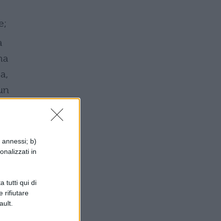
e;
a
ma
a,
un
i annessi; b)
onalizzati in
he
 tutti qui di
 rifiutare
ault.