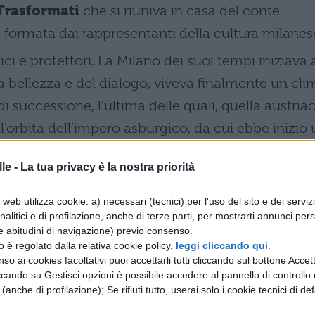
Trasformati
che si riuniva in casa del conte
formata dai rappresentanti della cultura milanes
ici e protettori
. La Milano dei suoi tempi iniziava 
 bellezza e del dialogo, viveva finalmente un cli
di successione, l’ultima delle quali, quella austriac
’orbita dell’impero asburgico, da cui ebbe inizio 
 Fu ordinato sacerdote il 14 giugno del 1754.
le -
La tua privacy è la nostra priorità
opere
web utilizza cookie: a) necessari (tecnici) per l'uso del sito e dei serviz
analitici e di profilazione, anche di terze parti, per mostrarti annunci pers
lla vita di Parini e aver appreso la sua vita nel
e abitudini di navigazione) previo consenso.
zzo è regolato dalla relativa cookie policy,
leggi cliccando qui
.
li sono le opere più importanti che ha scritto e c
so ai cookies facoltativi puoi accettarli tutti cliccando sul bottone Accetta
redità:
ccando su Gestisci opzioni è possibile accedere al pannello di controllo e
e (anche di profilazione); Se rifiuti tutto, userai solo i cookie tecnici di def
 poemetto ha ricevuto una critica positiva;