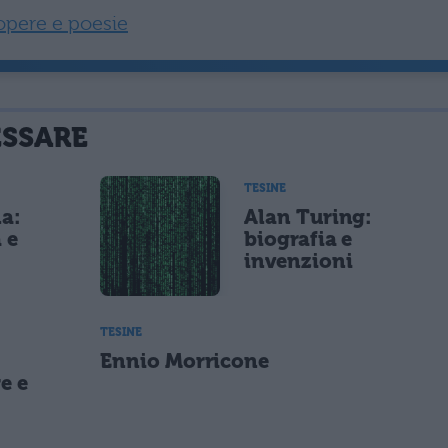
opere e poesie
ESSARE
TESINE
a:
Alan Turing:
 e
biografia e
invenzioni
TESINE
Ennio Morricone
e e