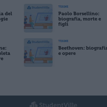
TESINE
ia del
Paolo Borsellino:
ogie
biografia, morte e
figli
TESINE
ne:
Beethoven: biografi
pleta
e opere
re