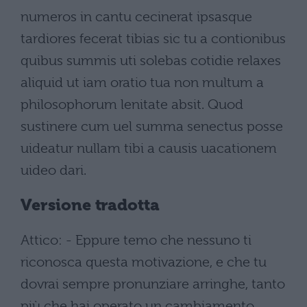
numeros in cantu cecinerat ipsasque
tardiores fecerat tibias sic tu a contionibus
quibus summis uti solebas cotidie relaxes
aliquid ut iam oratio tua non multum a
philosophorum lenitate absit. Quod
sustinere cum uel summa senectus posse
uideatur nullam tibi a causis uacationem
uideo dari.
Versione tradotta
Attico: - Eppure temo che nessuno ti
riconosca questa motivazione, e che tu
dovrai sempre pronunziare arringhe, tanto
più che hai operato un cambiamento