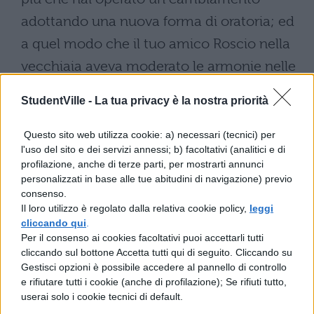
adottando una nuova forma di oratoria; ed
a quel modo che il tuo amico Roscio nella
vecchiaia aveva moderato le armonie nelle
sue cantate, ed aveva fatto rallentare il
StudentVille -
La tua privacy è la nostra priorità
ritmo dei flauti, così tu ora di giorno in
giorno stai moderando alquanto le tue
Questo sito web utilizza cookie: a) necessari (tecnici) per
l'uso del sito e dei servizi annessi; b) facoltativi (analitici e di
discussioni, che invece eri solito sostenere
profilazione, anche di terze parti, per mostrarti annunci
con estrema vivacità, sicché ormai la tua
personalizzati in base alle tue abitudini di navigazione) previo
consenso.
eloquenza non è molto lontana dalla
Il loro utilizzo è regolato dalla relativa cookie policy,
leggi
pacatezza dei filosofi; e poiché pare che
cliccando qui
.
Per il consenso ai cookies facoltativi puoi accettarli tutti
una tensione tale possa essere sostenuta
cliccando sul bottone Accetta tutti qui di seguito. Cliccando su
anche dalla vecchiaia più avanzata, mi è
Gestisci opzioni è possibile accedere al pannello di controllo
e rifiutare tutti i cookie (anche di profilazione); Se rifiuti tutto,
facile capire che non ti è concesso alcun
userai solo i cookie tecnici di default.
disimpegno dalle cause.