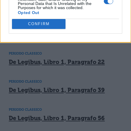
Personal Data that Is Unrelated with the
Purposes for which it was collected.
TI POTREBBE INTERESSARE
Opted Out
CONFIRM
PERIODO CLASSICO
De Legibus, Libro 1,Paragrafo 4
PERIODO CLASSICO
De Legibus, Libro 1, Paragrafo 22
PERIODO CLASSICO
De Legibus, Libro 1, Paragrafo 39
PERIODO CLASSICO
De Legibus, Libro 1, Paragrafo 56