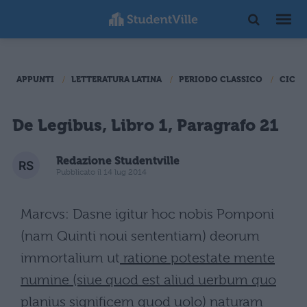
APPUNTI
LETTERATURA LATINA
PERIODO CLASSICO
CICER
De Legibus, Libro 1, Paragrafo 21
Redazione Studentville
Pubblicato il 14 lug 2014
Marcvs: Dasne igitur hoc nobis Pomponi
(nam Quinti noui sententiam) deorum
immortalium ut
ratione potestate mente
numine (siue quod est aliud uerbum quo
planius significem quod uolo) naturam