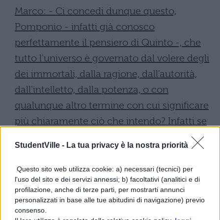
Marco: - Ci concedi dunque questo,
Pomponio - infatti già conosco
perfettamente il pensiero di Quinto -, che
tutto l'universo è governato dal volere degli
dei immortali, dalla ragione, dall'autorità,
dall'intelletto, dalla potenza, o con
qualunque altro termine con cui significare
più chiaramente ciò che intendo? Infatti se
tu non lo ammettessi, proprio da ciò
StudentVille -
La tua privacy è la nostra priorità
dovremmo incominciare la nostra
discussione.
Questo sito web utilizza cookie: a) necessari (tecnici) per
l'uso del sito e dei servizi annessi; b) facoltativi (analitici e di
Attico: - Te lo concedo, se me lo chiedi;
profilazione, anche di terze parti, per mostrarti annunci
personalizzati in base alle tue abitudini di navigazione) previo
intanto per questo concerto di uccelli ed il
consenso.