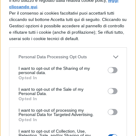
fragore dei fiumi non temo che mi senta
Il loro utilizzo è regolato dalla relativa cookie policy,
leggi
cliccando qui
.
alcuno dei miei condiscepoli.
Per il consenso ai cookies facoltativi puoi accettarli tutti
cliccando sul bottone Accetta tutti qui di seguito. Cliccando su
Marco: - Ed è necessario essere cauti;
Gestisci opzioni è possibile accedere al pannello di controllo
e rifiutare tutti i cookie (anche di profilazione); Se rifiuti tutto,
infatti essi come tutti i galantuomini, sono
userai solo i cookie tecnici di default.
soliti dare in escandescenze, e non
tollereranno certo se sentiranno dire che
Personal Data Processing Opt Outs
proprio tu hai pubblicato il primo capitolo
I want to opt-out of the Sharing of my
di quell'ottima persona, in cui egli scrisse
personal data.
Opted In
che il dio di nulla si cura, né delle cose
I want to opt-out of the Sale of my
proprie né delle cose altrui.
Personal Data.
Opted In
I want to opt-out of processing my
Personal Data for Targeted Advertising.
Opted In
I want to opt-out of Collection, Use,
Retention, Sale, and/or Sharing of my