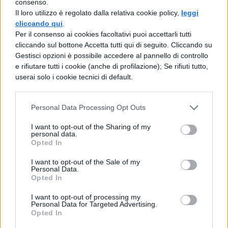
consenso.
Il loro utilizzo è regolato dalla relativa cookie policy,
leggi
all'epoca di Fannio, Antipatro vi mise un po'
cliccando qui
.
più di forza ed ebbe in verità una vitalità
Per il consenso ai cookies facoltativi puoi accettarli tutti
cliccando sul bottone Accetta tutti qui di seguito. Cliccando su
rozza ed aspra, pur in mancanza di quella
Gestisci opzioni è possibile accedere al pannello di controllo
chiarezza che deriva dall'esercizio; ciò
e rifiutare tutti i cookie (anche di profilazione); Se rifiuti tutto,
userai solo i cookie tecnici di default.
tuttavia potè servire da incoraggiamento
agli altri, perché scrivessero con più cura.
Personal Data Processing Opt Outs
Ecco poi tenergli dietro quei gradevoli
I want to opt-out of the Sharing of my
scrittori come un Clodio o un Asellione,
personal data.
Opted In
neppure paragonabili a Celio, ma piuttosto
alla incertezza ed alla rozzezza, degli
I want to opt-out of the Sale of my
Personal Data.
antichi.
Opted In
I want to opt-out of processing my
Personal Data for Targeted Advertising.
Opted In