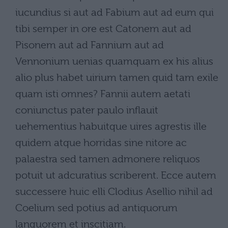
iucundius si aut ad Fabium aut ad eum qui
tibi semper in ore est Catonem aut ad
Pisonem aut ad Fannium aut ad
Vennonium uenias quamquam ex his alius
alio plus habet uirium tamen quid tam exile
quam isti omnes? Fannii autem aetati
coniunctus pater paulo inflauit
uehementius habuitque uires agrestis ille
quidem atque horridas sine nitore ac
palaestra sed tamen admonere reliquos
potuit ut adcuratius scriberent. Ecce autem
successere huic elli Clodius Asellio nihil ad
Coelium sed potius ad antiquorum
languorem et inscitiam.