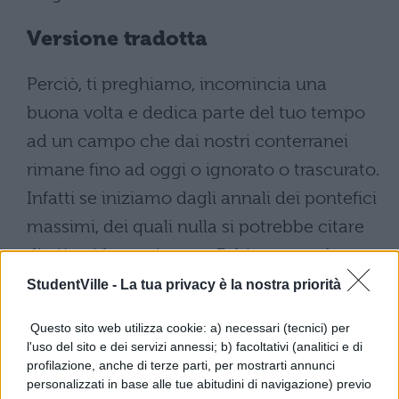
Versione tradotta
Perciò, ti preghiamo, incomincia una
buona volta e dedica parte del tuo tempo
ad un campo che dai nostri conterranei
rimane fino ad oggi o ignorato o trascurato.
Infatti se iniziamo dagli annali dei pontefici
massimi, dei quali nulla si potrebbe citare
di più arido, veniamo a Fabio o a quel
Catone, che hai sempre sulla bocca, o a
StudentVille -
La tua privacy è la nostra priorità
Pisone, o a Fannio o a Vennonio, pur
Questo sito web utilizza cookie: a) necessari (tecnici) per
avendo costoro l'uno più vigore dell'altro,
l'uso del sito e dei servizi annessi; b) facoltativi (analitici e di
profilazione, anche di terze parti, per mostrarti annunci
tuttavia cosa troveremmo di così modesto,
personalizzati in base alle tue abitudini di navigazione) previo
come l'opera di tutti questi? Vicino poi