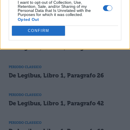
I want to opt-out of Collection, Use,
Retention, Sale, and/or Sharing of my
Personal Data that Is Unrelated with the
Purposes for which it was collected.
Opted Out
TI POTREBBE INTERESSARE
CONFIRM
PERIODO CLASSICO
De Legibus, Libro 1, Paragrafo 9
PERIODO CLASSICO
De Legibus, Libro 1, Paragrafo 26
PERIODO CLASSICO
De Legibus, Libro 1, Paragrafo 42
PERIODO CLASSICO