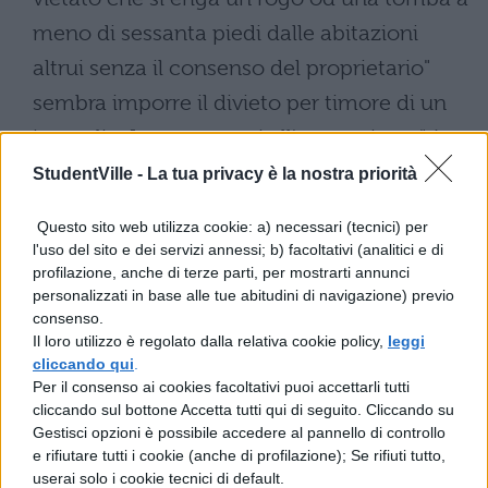
meno di sessanta piedi dalle abitazioni
altrui senza il consenso del proprietario"
sembra imporre il divieto per timore di un
incendio. In quanto poi all'espressione " è
vietato prendere possesso di fatto del foro",
StudentVille -
La tua privacy è la nostra priorità
cioè del vestibolo della tomba, "o del luogo
Questo sito web utilizza cookie: a) necessari (tecnici) per
dove fu arso il cadavere", si tutela il diritto
l'uso del sito e dei servizi annessi; b) facoltativi (analitici e di
profilazione, anche di terze parti, per mostrarti annunci
dei sepolcreti. Queste disposizioni esistono
personalizzati in base alle tue abitudini di navigazione) previo
nelle dodici tavole, assolutamente secondo
consenso.
Il loro utilizzo è regolato dalla relativa cookie policy,
leggi
natura, la quale è norma di legge; il resto è
cliccando qui
.
contemplato dalla consuetudine: venga
Per il consenso ai cookies facoltativi puoi accettarli tutti
cliccando sul bottone Accetta tutti qui di seguito. Cliccando su
celebrato il funerale come è annunziato, se
Gestisci opzioni è possibile accedere al pannello di controllo
sia accompagnato da giochi, e che il
e rifiutare tutti i cookie (anche di profilazione); Se rifiuti tutto,
userai solo i cookie tecnici di default.
direttore del corteo si serva di un sostituto