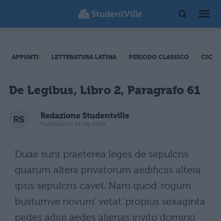
APPUNTI
LETTERATURA LATINA
PERIODO CLASSICO
CICER
De Legibus, Libro 2, Paragrafo 61
Redazione Studentville
Pubblicato il 14 lug 2014
Duae sunt praeterea leges de sepulcris
quarum altera privatorum aedificiis altera
ipsis sepulcris cavet. Nam quod ‘rogum
bustumve novum’ vetat ‘propius sexaginta
pedes adigi aedes alienas invito domino’