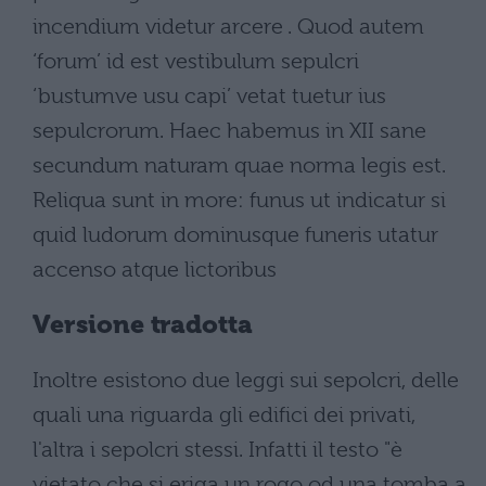
incendium videtur arcere . Quod autem
‘forum’ id est vestibulum sepulcri
‘bustumve usu capi’ vetat tuetur ius
sepulcrorum. Haec habemus in XII sane
secundum naturam quae norma legis est.
Reliqua sunt in more: funus ut indicatur si
quid ludorum dominusque funeris utatur
accenso atque lictoribus
Versione tradotta
Inoltre esistono due leggi sui sepolcri, delle
quali una riguarda gli edifici dei privati,
l'altra i sepolcri stessi. Infatti il testo "è
vietato che si eriga un rogo od una tomba a