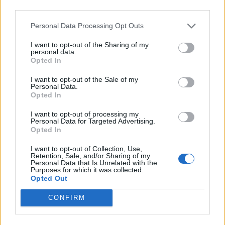
e dei littori,
Personal Data Processing Opt Outs
I want to opt-out of the Sharing of my
personal data.
Opted In
I want to opt-out of the Sale of my
Personal Data.
Opted In
TI POTREBBE INTERESSARE
I want to opt-out of processing my
Personal Data for Targeted Advertising.
Opted In
PERIODO CLASSICO
De Legibus, Libro 1,Paragrafo 4
I want to opt-out of Collection, Use,
Retention, Sale, and/or Sharing of my
Personal Data that Is Unrelated with the
Purposes for which it was collected.
Opted Out
PERIODO CLASSICO
De Legibus, Libro 1, Paragrafo 21
CONFIRM