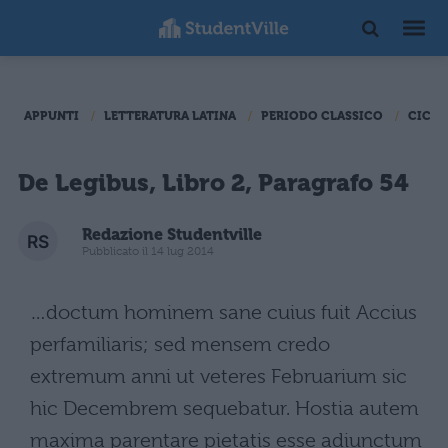
APPUNTI
LETTERATURA LATINA
PERIODO CLASSICO
CICER
De Legibus, Libro 2, Paragrafo 54
Redazione Studentville
Pubblicato il 14 lug 2014
…doctum hominem sane cuius fuit Accius
perfamiliaris; sed mensem credo
extremum anni ut veteres Februarium sic
hic Decembrem sequebatur. Hostia autem
maxima parentare pietatis esse adiunctum