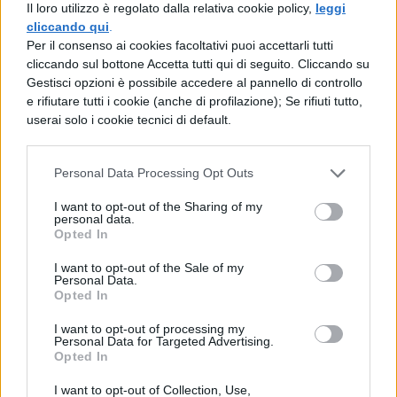
Il loro utilizzo è regolato dalla relativa cookie policy,
leggi
cliccando qui
.
Per il consenso ai cookies facoltativi puoi accettarli tutti
TI POTREBBE INTERESSARE
cliccando sul bottone Accetta tutti qui di seguito. Cliccando su
Gestisci opzioni è possibile accedere al pannello di controllo
PERIODO CLASSICO
e rifiutare tutti i cookie (anche di profilazione); Se rifiuti tutto,
De Legibus, Libro 1, Paragrafo 12
userai solo i cookie tecnici di default.
Personal Data Processing Opt Outs
PERIODO CLASSICO
De Legibus, Libro 1, Paragrafo 29
I want to opt-out of the Sharing of my
personal data.
Opted In
PERIODO CLASSICO
I want to opt-out of the Sale of my
Personal Data.
De Legibus, Libro 1, Paragrafo 45
Opted In
I want to opt-out of processing my
Personal Data for Targeted Advertising.
PERIODO CLASSICO
Opted In
De Legibus, Libro 1, Paragrafo 63
I want to opt-out of Collection, Use,