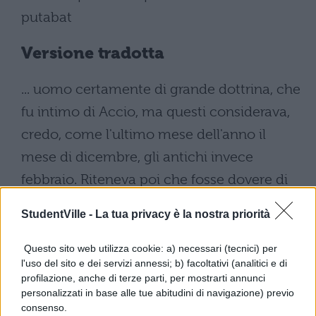
putabat
Versione tradotta
... uomo certamente di grande dottrina, che
fu intimo di Accio, ma questi considerava,
credo, come l'ultimo mese dell'anno il
mese di dicembre, gli antichi invece
febbraio. Riteneva poi che fosse dovere di
pietà aggiungere alle cerimonie funebri
StudentVille -
La tua privacy è la nostra priorità
una grandissima offerta sacrificale.
Questo sito web utilizza cookie: a) necessari (tecnici) per
l'uso del sito e dei servizi annessi; b) facoltativi (analitici e di
profilazione, anche di terze parti, per mostrarti annunci
personalizzati in base alle tue abitudini di navigazione) previo
consenso.